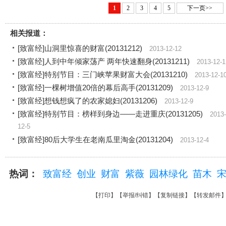
1
2
3
4
5
下一页>>
相关报道：
[致富经]山洞里惊喜的财富(20131212)
2013-12-12
[致富经]人到中年倾家荡产 两年快速翻身(20131211)
2013-12-1
[致富经]特别节目：三门峡苹果财富大会(20131210)
2013-12-1
[致富经]一棵树增值20倍的幕后高手(20131209)
2013-12-9
[致富经]想钱想疯了的农家媳妇(20131206)
2013-12-9
[致富经]特别节目：榜样到身边——走进重庆(20131205)
2013-
12-5
[致富经]80后大学生在老南瓜里淘金(20131204)
2013-12-4
热词：
致富经
创业
财富
紫薇
园林绿化
苗木
【
打印
】【
举报/纠错
】【
复制链接
】【
转发邮件