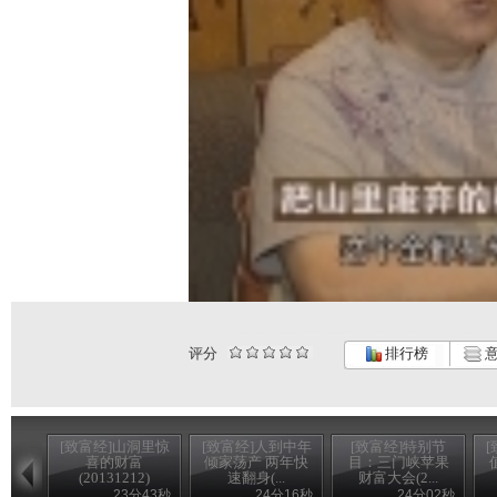
评分
排行榜
意
[致富经]山洞里惊
[致富经]人到中年
[致富经]特别节
喜的财富
倾家荡产 两年快
目：三门峡苹果
(20131212)
速翻身(...
财富大会(2...
23分43秒
24分16秒
24分02秒