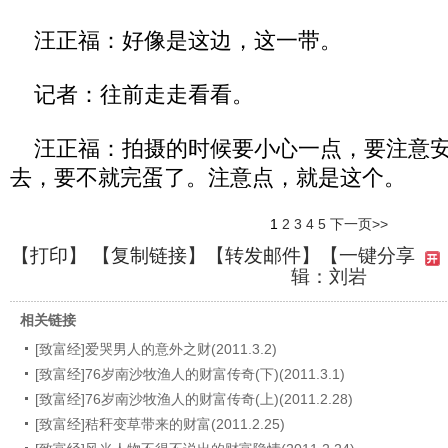
汪正福：好像是这边，这一带。
记者：往前走走看看。
汪正福：拍摄的时候要小心一点，要注意安
去，要不就完蛋了。注意点，就是这个。
1
2
3
4
5
下一页>>
【
打印
】 【
复制链接
】【
转发邮件
】
【一键分享
辑：刘岩
相关链接
[致富经]爱哭男人的意外之财(2011.3.2)
[致富经]76岁南沙牧渔人的财富传奇(下)(2011.3.1)
[致富经]76岁南沙牧渔人的财富传奇(上)(2011.2.28)
[致富经]秸秆变草带来的财富(2011.2.25)