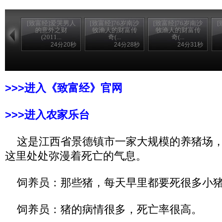
[致富经]爱哭男人
[致富经]76岁南沙
[致富经]76岁南沙
的意外之财
牧渔人的财富传
牧渔人的财富传
(2011...
奇(...
奇(...
24分20秒
24分28秒
24分31秒
>>>进入《致富经》官网
>>>进入农家乐台
这是江西省景德镇市一家大规模的养猪场，在
这里处处弥漫着死亡的气息。
饲养员：那些猪，每天早里都要死很多小
饲养员：猪的病情很多，死亡率很高。