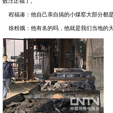
数汪正福了。
程福凑：他自己亲自搞的小煤窑大部分都是
徐粉娥：他有名的吗，他就是我们当地的