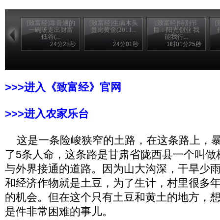
[致富经]靠普通的
[致富经]生病木头
[致富经]特别节
一碗汤走出财富
贵比黄金(2011...
目：阳光创业 我
低谷(...
能我行...
24分28秒
24分01秒
1时01分25秒
>>>进入《致富经》官网
>>>进入农家乐台
这是一条险峻狭窄的土路，在这条路上，暴
了5条人命，这条路是甘肃省陇西县一个叫做
与外界接通的道路。因为山大沟深，干旱少
和经济作物就是土豆，为了生计，村里很多
的机会。但在这个只有土豆和黄土的地方，
是件非常困难的事儿。