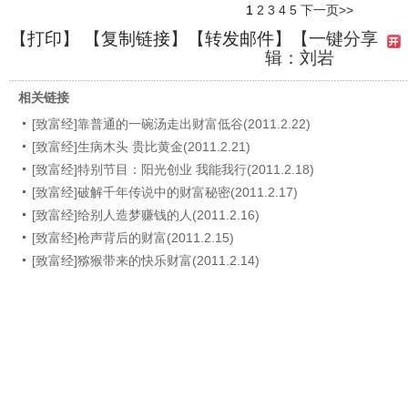
1
2
3
4
5
下一页>>
【
打印
】 【
复制链接
】【
转发邮件
】
【一键分享
辑：刘岩
相关链接
[致富经]靠普通的一碗汤走出财富低谷(2011.2.22)
[致富经]生病木头 贵比黄金(2011.2.21)
[致富经]特别节目：阳光创业 我能我行(2011.2.18)
[致富经]破解千年传说中的财富秘密(2011.2.17)
[致富经]给别人造梦赚钱的人(2011.2.16)
[致富经]枪声背后的财富(2011.2.15)
[致富经]猕猴带来的快乐财富(2011.2.14)