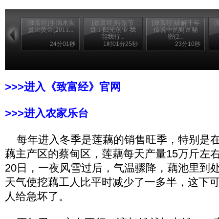
[致富经]生病木头
[致富经]特别节
[致富经]破解千年
贵比黄金(2011...
目：阳光创业 我
传说中的财富秘
能我行...
密(2...
24分01秒
1时01分25秒
23分10秒
>>>进入《致富经》官网
>>>进入农家乐台
每年进入冬季是莲藕的销售旺季，特别是在
藕主产区的蔡甸区，莲藕每天产量15万斤左右。
20日，一夜风雪过后，气温骤降，藕池里到
天气使挖藕工人比平时减少了一多半，这下
人给急坏了。