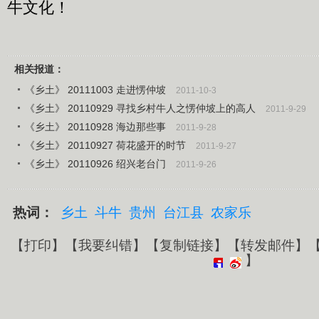
牛文化！
相关报道：
《乡土》 20111003 走进愣仲坡
2011-10-3
《乡土》 20110929 寻找乡村牛人之愣仲坡上的高人
2011-9-29
《乡土》 20110928 海边那些事
2011-9-28
《乡土》 20110927 荷花盛开的时节
2011-9-27
《乡土》 20110926 绍兴老台门
2011-9-26
热词：
乡土
斗牛
贵州
台江县
农家乐
【
打印
】【
我要纠错
】【
复制链接
】【
转发邮件
】
】