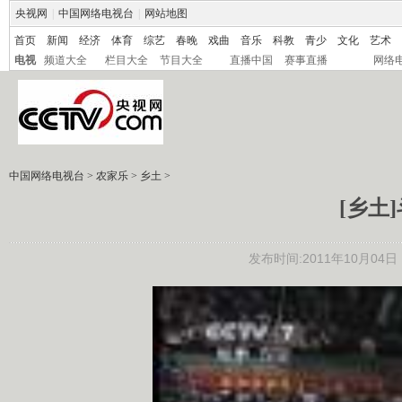
央视网
|
中国网络电视台
|
网站地图
首页
新闻
经济
体育
综艺
春晚
戏曲
音乐
科教
青少
文化
艺术
电视
频道大全
栏目大全
节目大全
直播中国
赛事直播
网络
中国网络电视台
>
农家乐
>
乡土
>
[乡土]斗
发布时间:2011年10月04日 1