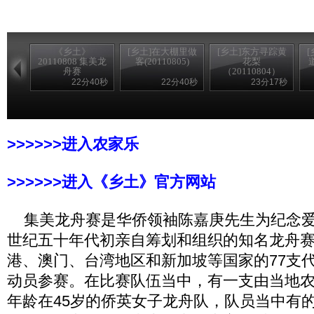
《乡土》
[乡土]在大棚里做
[乡土]东方寻踪黄
20110808 集美龙
客(20110805)
花梨
舟赛
（20110804）
22分40秒
22分40秒
23分17秒
>>>>>>进入农家乐
>>>>>>进入《乡土》官方网站
集美龙舟赛是华侨领袖陈嘉庚先生为纪念爱
世纪五十年代初亲自筹划和组织的知名龙舟
港、澳门、台湾地区和新加坡等国家的77支代
动员参赛。在比赛队伍当中，有一支由当地
年龄在45岁的侨英女子龙舟队，队员当中有