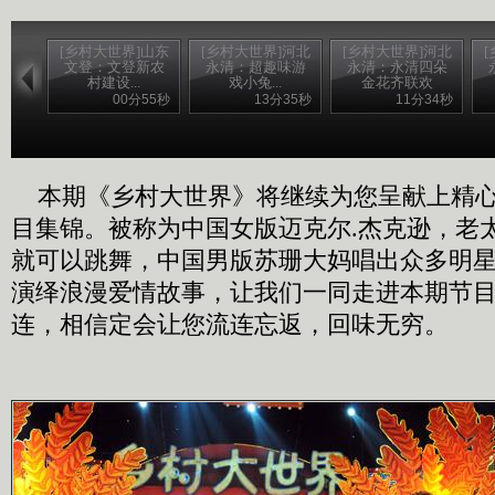
[乡村大世界]山东
[乡村大世界]河北
[乡村大世界]河北
文登：文登新农
永清：超趣味游
永清：永清四朵
村建设...
戏小兔...
金花齐联欢
00分55秒
13分35秒
11分34秒
本期《乡村大世界》将继续为您呈献上精心
目集锦。被称为中国女版迈克尔
.
杰克逊，老
就可以跳舞，中国男版苏珊大妈唱出众多明星
演绎浪漫爱情故事，让我们一同走进本期节
连，相信定会让您流连忘返，回味无穷。