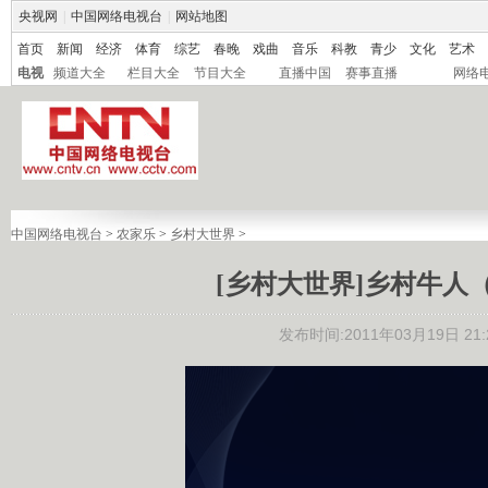
央视网
|
中国网络电视台
|
网站地图
首页
新闻
经济
体育
综艺
春晚
戏曲
音乐
科教
青少
文化
艺术
电视
频道大全
栏目大全
节目大全
直播中国
赛事直播
网络
中国网络电视台
>
农家乐
>
乡村大世界
>
[乡村大世界]乡村牛人（12
发布时间:2011年03月19日 21:2