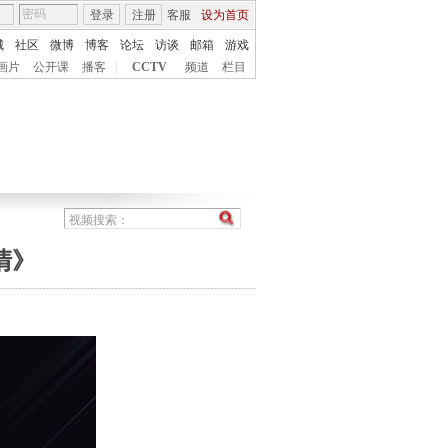
登录
注册
客服
设为首页
城
社区
微博
博客
论坛
访谈
邮箱
游戏
画片
公开课
播客
|
CCTV
频道
栏目
清》
》