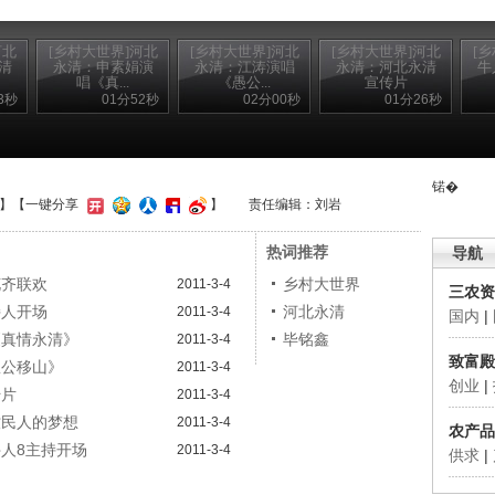
河北
[乡村大世界]河北
[乡村大世界]河北
[乡村大世界]河北
[
清
永清：申素娟演
永清：江涛演唱
永清：河北永清
牛
唱《真...
《愚公...
宣传片
3秒
01分52秒
02分00秒
01分26秒
锘�
】
【一键分享
】
责任编辑：刘岩
热词推荐
导航
花齐联欢
乡村大世界
2011-3-4
三农资
持人开场
河北永清
2011-3-4
国内
|
《真情永清》
毕铭鑫
2011-3-4
致富殿
愚公移山》
2011-3-4
创业
|
传片
2011-3-4
牧民人的梦想
2011-3-4
农产品
牛人8主持开场
2011-3-4
供求
|