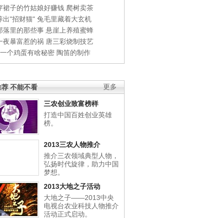
穿裙子的竹姑娘好赚钱
爬树卖茶
出"招财猫"
兔毛里藏着大玄机
部落里的那些事
悬崖上养殖蜜蜂
一夜暴富惹的祸
唐三彩烧制技艺
钱一个鸡蛋有啥秘密
陶笛的制作
荐 不能不看
更多
三农创业致富榜样
打造中国百姓创业英雄
榜。
2013三农人物推介
推介三农领域典型人物，
弘扬时代旋律，助力中国
梦想。
2013大地之子活动
大地之子——2013中央
电视台农业科技人物推介
活动正式启动。