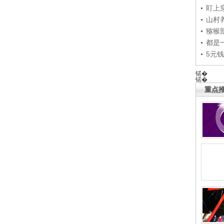
盯上
山村养
猕猴
都是
5元
锘�
锘�
重点推