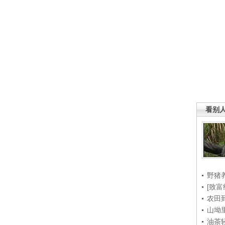
看别
野猪
[致富
农田
山坳
油茶