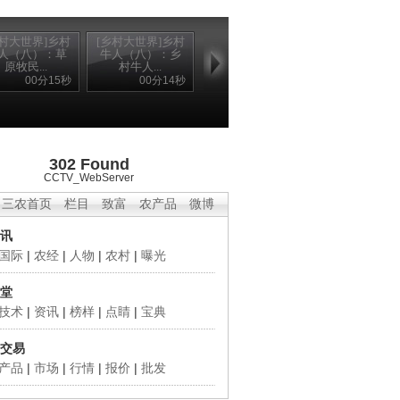
乡村大世界]乡村
[乡村大世界]乡村
人（八）：草
牛人（八）：乡
原牧民...
村牛人...
00分15秒
00分14秒
302 Found
CCTV_WebServer
三农首页
栏目
致富
农产品
微博
讯
国际
|
农经
|
人物
|
农村
|
曝光
堂
技术
|
资讯
|
榜样
|
点睛
|
宝典
交易
产品
|
市场
|
行情
|
报价
|
批发