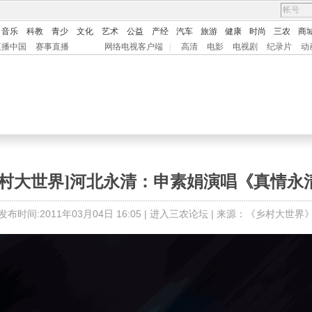
音乐
科教
青少
文化
艺术
公益
产经
汽车
旅游
健康
时尚
三农
商
直播中国
赛事直播
网络电视客户端
|
高清
电影
电视剧
纪录片
动
乡村大世界]河北永清：申素娟演唱《真情永
发布时间:2011年03月04日 16:05 |
进入三农论坛
| 来源：
《乡村大世界