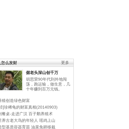
人怎么发财
更多
倔老头深山创千万
胡思荣90年代到外地闯
荡，跑运输，做生意，几
十年赚到百万元钱。
养殖创造绿色财富
经]珍稀龟的财富真相(20140903)
到餐桌-走进广汉
百子鹅养殖术
里养古老大鸟的年轻人
瑶鸡上山
轻型基质容器育苗
油菜免耕移栽