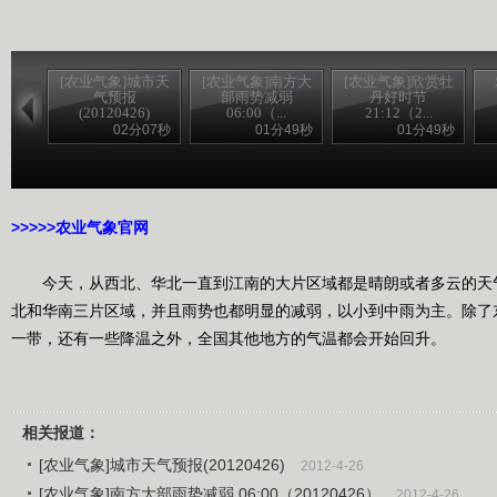
[农业气象]城市天
[农业气象]南方大
[农业气象]欣赏牡
气预报
部雨势减弱
丹好时节
(20120426)
06:00（...
21:12（2...
02分07秒
01分49秒
01分49秒
>>>>>农家乐
>>>>>农业气象官网
今天，从西北、华北一直到江南的大片区域都是晴朗或者多云的天
北和华南三片区域，并且雨势也都明显的减弱，以小到中雨为主。除了
一带，还有一些降温之外，全国其他地方的气温都会开始回升。
相关报道：
[农业气象]城市天气预报(20120426)
2012-4-26
[农业气象]南方大部雨势减弱 06:00（20120426）
2012-4-26