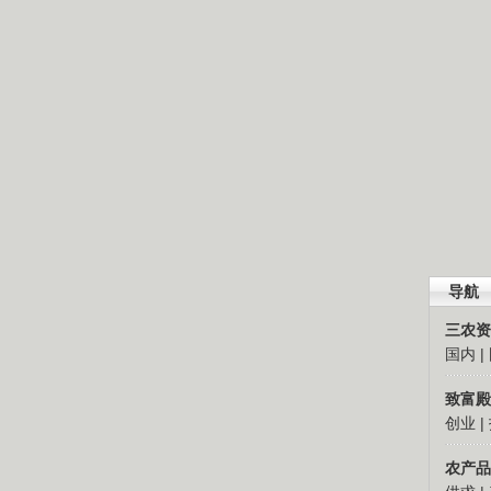
导航
三农资
国内
|
致富殿
创业
|
农产品