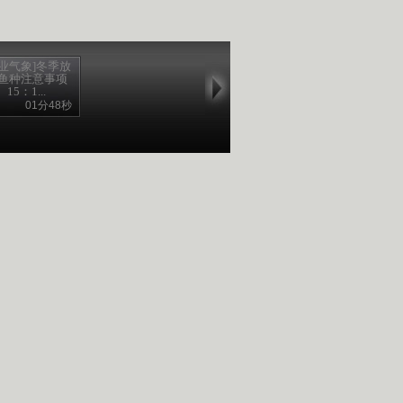
农业气象]冬季放
鱼种注意事项
15：1...
01分48秒