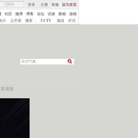
登录
注册
客服
设为首页
城
社区
微博
博客
论坛
访谈
邮箱
游戏
画片
公开课
播客
|
CCTV
频道
栏目
）
机看视频