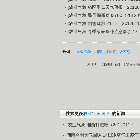
[农业气象]省区重点天气预报（20120
[农业气象]民俗闹新春 06:00（20120
[农业气象]雨雪降温 21:12（201201
[农业气象]冬季放养鱼种注意事项 15：1
热词：
农业气象
湘西
打糍粑
农家乐
【
打印
】【
我要纠错
】【
复制链
搜索更多
农业气象
湘西
的新闻
[农业气象]湘西打糍粑（20120119）
湖南今明天气回暖 14日冷空气来袭气