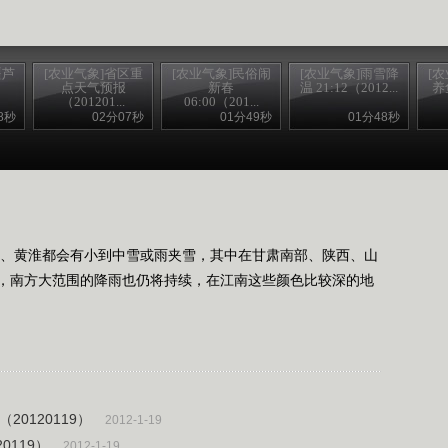
疆芦
[农业气象]省区重
[农业气象]民俗闹
[农业气象]雨雪降
[
点天气预报
新春
温 21:12（2012...
养
（201201...
06:00（201...
8秒
02分07秒
01分49秒
01分48秒
锘�
、黄淮都会有小到中雪或雨夹雪，其中在甘肃南部、陕西、山
，南方大范围的降雨也仍将持续，在江南这些颜色比较深的地
20120119）
2012-1-19
0119）
2012-1-19