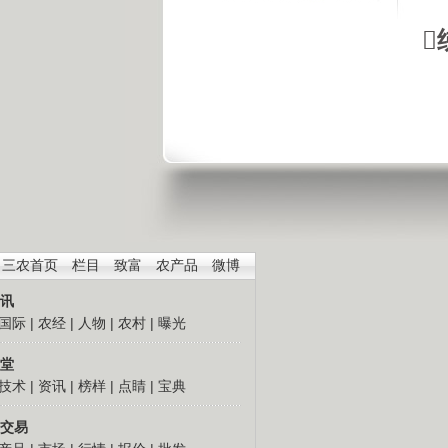

三农首页
栏目
致富
农产品
微博
讯
国际
|
农经
|
人物
|
农村
|
曝光
堂
技术
|
资讯
|
榜样
|
点睛
|
宝典
交易