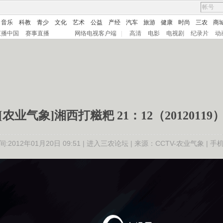
音乐
科教
青少
文化
艺术
公益
产经
汽车
旅游
健康
时尚
三农
商
直播中国
赛事直播
网络电视客户端
|
高清
电影
电视剧
纪录片
动
[农业气象]湘西打糍粑 21：12（20120119
:2012年01月20日 09:51 |
进入三农论坛
| 来源：CCTV-农业气象 |
手