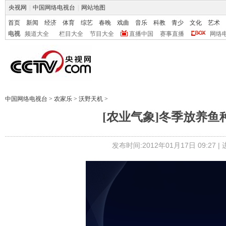
央视网
|
中国网络电视台
|
网站地图
首页
新闻
经济
体育
综艺
春晚
戏曲
音乐
科教
青少
文化
艺术
电视
频道大全
栏目大全
节目大全
直播中国
赛事直播
网络
中国网络电视台
>
农家乐
>
沃野天机
>
[农业气象]冬季放养鱼种注
发布时间:2012年01月17日 09:27 |