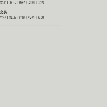
技术
|
资讯
|
榜样
|
点睛
|
宝典
交易
产品
|
市场
|
行情
|
报价
|
批发
人怎么发财
更多
倔老头深山创千万
胡思荣90年代到外地闯
荡，跑运输，做生意，几
十年赚到百万元钱。