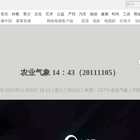
音乐
科教
青少
文化
艺术
公益
产经
汽车
旅游
健康
时尚
三农
商
直播中国
赛事直播
网络电视客户端
|
高清
电影
电视剧
纪录片
动
农业气象 14：43（20111105）
:2011年11月05日 16:11 |
进入三农论坛
| 来源：CCTV-农业气象 |
手