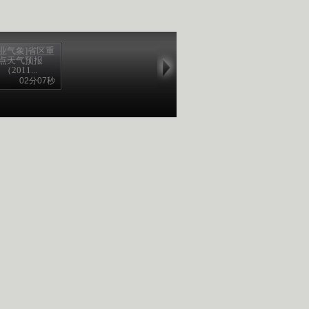
农业气象]省区重
点天气预报
（2011...
02分07秒