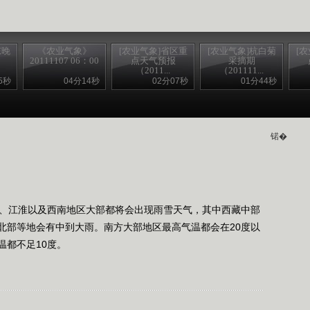
东晚
《农业气象》
[农业气象]省区重
[农业气象]杭白菊
[
20111107 06：00
点天气预报
采摘期
（2011...
（201111...
5秒
04分14秒
02分07秒
01分44秒
锘�
、江淮以及西南地区大部都将会出现雨雪天气，其中西藏中部
北部等地会有中到大雨。南方大部地区最高气温都会在20度以
温都不足10度。