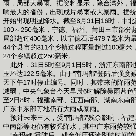
雨，局部大暴雨。据资料显示，除台湾外，福
响最大的省份，出现成片暴雨或大暴雨。据统
开始出现明显降水。截至8月31日16时，中
100～250毫米，宁德、福州、莆田三市部分
局部超过400毫米，以宁德石后478.7毫米
44个县市的311个乡镇过程雨量超过100毫米
24个乡镇超过250毫米。
此外，31日5时至9月1日5时，浙江东南部
玉环达122.5毫米。由于“南玛都”登陆后强
天下午17时停止编号。同时，其带来的降雨
减弱，中央气象台今天早晨6时解除暴雨蓝色预
至2日8时，福建南部、江西南部、湖南东南
广东中东部等地仍有大雨或暴雨。
预计未来三天，受“南玛都”残余影响，福建
中南部等地仍有较强降水，其中广东雨势较
“南玛都”登陆后，残余低压环流影响时间较