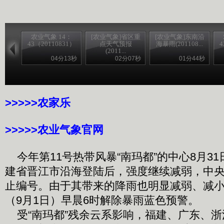
农业气象 14：
[农业气象]省区重
[农业气象]东南沿
43（20110831）
点天气预报
海暴雨(201108...
4
(2011...
04分13秒
02分07秒
01分44秒
>>>>>农家乐
>>>>>农业气象官网
今年第11号热带风暴“南玛都”的中心8月31
建省晋江市沿海登陆后，强度继续减弱，中央
止编号。由于其带来的降雨也明显减弱、减
（9月1日）早晨6时解除暴雨蓝色预警。
受“南玛都”残余云系影响，福建、广东、浙