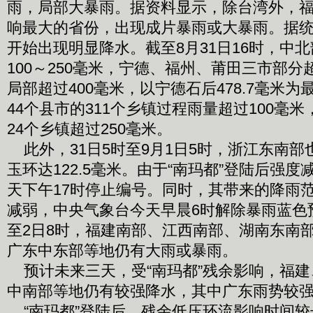
雨，局部大暴雨。据资料显示，除台湾外，福
响最大的省份，出现成片暴雨或大暴雨。据统
开始出现明显降水。截至8月31日16时，中
100～250毫米，宁德、福州、莆田三市部分
局部超过400毫米，以宁德石后478.7毫米
44个县市的311个乡镇过程雨量超过100毫米
24个乡镇超过250毫米。
此外，31日5时至9月1日5时，浙江东南部
玉环达122.5毫米。由于“南玛都”登陆后强
天下午17时停止编号。同时，其带来的降雨
减弱，中央气象台今天早晨6时解除暴雨蓝色预
至2日8时，福建南部、江西南部、湖南东南
广东中东部等地仍有大雨或暴雨。
预计未来三天，受“南玛都”残余影响，福建
中南部等地仍有较强降水，其中广东雨势较
“南玛都”登陆后，残余低压环流影响时间较