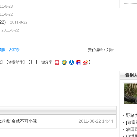
11-8-23
11-8-22
2)
2011-8-22
2011-8-22
预报
农家乐
责任编辑：刘岩
接
】【
转发邮件
】【
】
【一键分享
】
看别
野猪
“秋老虎”余威不可小视
2011-08-22 14:44
[致富
农田
山坳