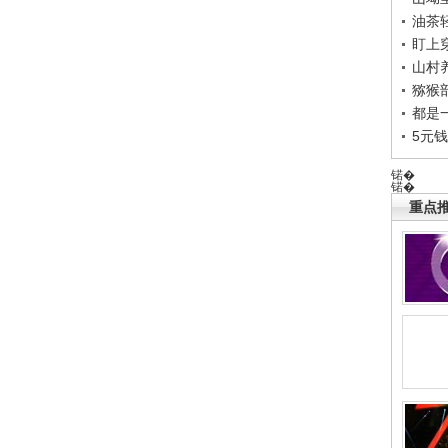
油茶
盯上
山村养
猕猴
都是
5元
锘�
锘�
重点推