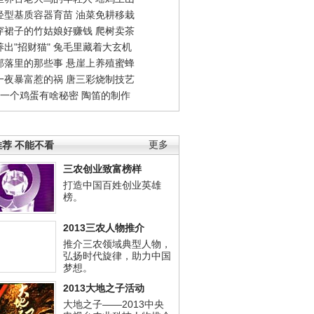
轻型基质容器育苗
油菜免耕移栽
穿裙子的竹姑娘好赚钱
爬树卖茶
出"招财猫"
兔毛里藏着大玄机
部落里的那些事
悬崖上养殖蜜蜂
一夜暴富惹的祸
唐三彩烧制技艺
钱一个鸡蛋有啥秘密
陶笛的制作
荐 不能不看
更多
三农创业致富榜样
打造中国百姓创业英雄
榜。
2013三农人物推介
推介三农领域典型人物，
弘扬时代旋律，助力中国
梦想。
2013大地之子活动
大地之子——2013中央