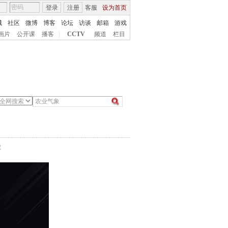
登录
注册
客服
设为首页
城
社区
微博
博客
论坛
访谈
邮箱
游戏
画片
公开课
播客
|
CCTV
频道
栏目
象