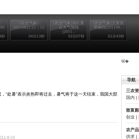
》
《农业气象》
[农业气象]省区重
[农业气象]主要雨
：00
20110822 21：12
点天气预报
带南压(201108...
(2011...
3秒
04分13秒
02分07秒
01分43秒
锘�
导航
三农资
思，“处暑”表示炎热即将过去，暑气将于这一天结束，我国大部
国内
|
致富殿
创业
|
农产品
供求
|
011-8-23