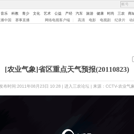
音乐
科教
青少
文化
艺术
公益
产经
汽车
旅游
健康
时尚
三农
商
直播中国
赛事直播
网络电视客户端
|
高清
电影
电视剧
纪录片
动
[农业气象]省区重点天气预报(20110823)
发布时间:2011年08月23日 10:28 |
进入三农论坛
| 来源：CCTV-农业气