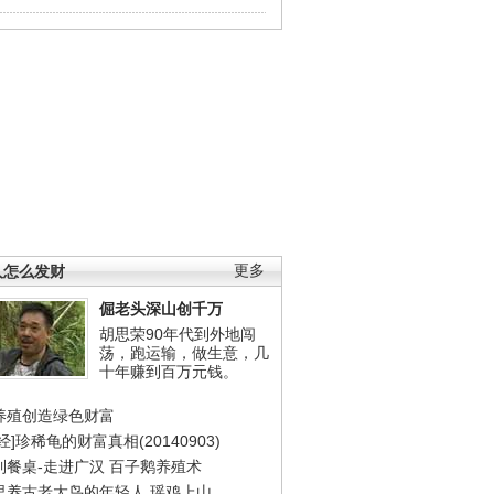
人怎么发财
更多
倔老头深山创千万
胡思荣90年代到外地闯
荡，跑运输，做生意，几
十年赚到百万元钱。
养殖创造绿色财富
经]珍稀龟的财富真相(20140903)
到餐桌-走进广汉
百子鹅养殖术
里养古老大鸟的年轻人
瑶鸡上山