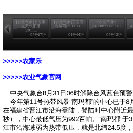
[农业气象]省区重
[农业气象]东南沿
《农业气象》
点天气预报
海暴雨(201108...
20110831 06：02
4
(2011...
02分07秒
01分44秒
04分13秒
>>>>>农家乐
>>>>>农业气象官网
中央气象台8月31日06时解除台风蓝色预警
今年第11号热带风暴“南玛都”的中心已于8月
在福建省晋江市沿海登陆，登陆时中心附近最大
秒），中心最低气压为992百帕。“南玛都”于3
江市沿海减弱为热带低压，就是北纬24.5度，东