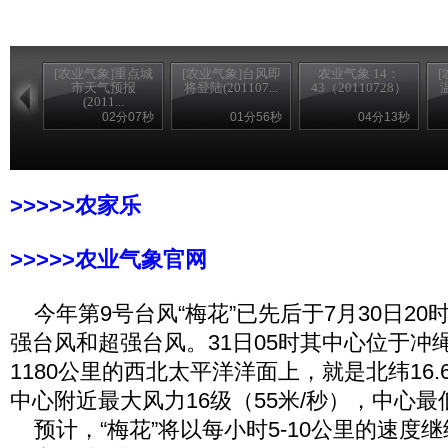
[农业气象]重点城
[农业气象]台风即
农业气象 14：
市天气预报
将登陆(201107...
43（20110728）
温
(2011...
02分07秒
01分56秒
04分13秒
>>>>>农家乐
>>>>>农业气象官网
今年第9号台风“梅花”已先后于7月30日20时
强台风和超强台风。31日05时其中心位于冲
1180公里的西北太平洋洋面上，就是北纬16.6
中心附近最大风力16级（55米/秒），中心最
预计，“梅花”将以每小时5-10公里的速度