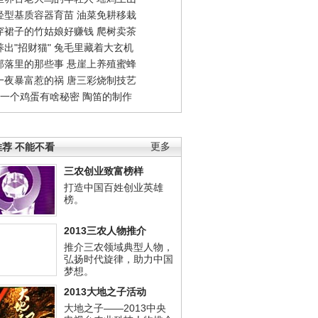
轻型基质容器育苗
油菜免耕移栽
穿裙子的竹姑娘好赚钱
爬树卖茶
出"招财猫"
兔毛里藏着大玄机
部落里的那些事
悬崖上养殖蜜蜂
一夜暴富惹的祸
唐三彩烧制技艺
钱一个鸡蛋有啥秘密
陶笛的制作
荐 不能不看
更多
三农创业致富榜样
打造中国百姓创业英雄
榜。
2013三农人物推介
推介三农领域典型人物，
弘扬时代旋律，助力中国
梦想。
2013大地之子活动
大地之子——2013中央