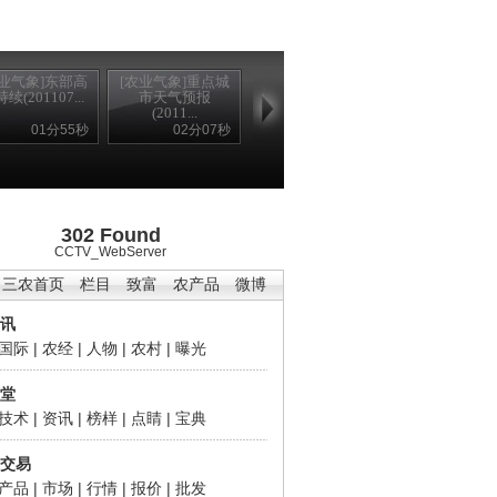
农业气象]东部高
[农业气象]重点城
续(201107...
市天气预报
(2011...
01分55秒
02分07秒
302 Found
CCTV_WebServer
三农首页
栏目
致富
农产品
微博
讯
国际
|
农经
|
人物
|
农村
|
曝光
堂
技术
|
资讯
|
榜样
|
点睛
|
宝典
交易
产品
|
市场
|
行情
|
报价
|
批发