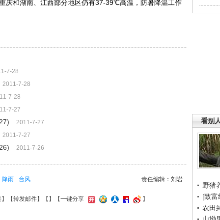
庆和湖南、江西部分地区仍有37-39℃高温，防暑降温工作
1-7-28
2011-7-28
11-7-28
11-7-27
看别
7)
2011-7-27
2011-7-27
6)
2011-7-26
降雨
台风
责任编辑：刘岩
野猪
[致富
接
】【
转发邮件
】【
】
【一键分享
】
农田
山坳