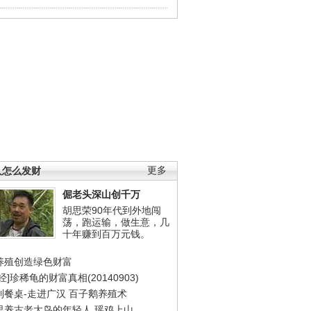
人怎么发财
更多
倔老头深山创千万
胡思荣90年代到外地闯
荡，跑运输，做生意，几
十年赚到百万元钱。
养殖创造绿色财富
经]珍稀龟的财富真相(20140903)
到餐桌-走进广汉
百子鹅养殖术
里养古老大鸟的年轻人
瑶鸡上山