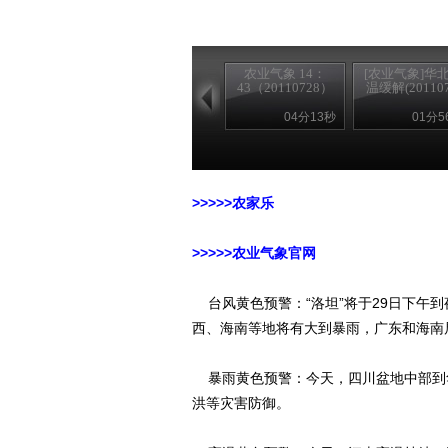
农业气象 14：
[农业气象]华
43（20110728）
温缓解(201107.
04分13秒
01分5
>>>>>农家乐
>>>>>农业气象官网
台风黄色预警：“洛坦”将于29日下午
西、海南等地将有大到暴雨，广东和海南
暴雨黄色预警：今天，四川盆地中部到
洪等灾害防御。