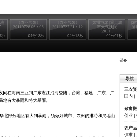
北高
《农业气象》
《农业气象》
[农业气象]重点城
[
..
20110728 06：06
20110727 21：12
市天气预报
温持
(2011...
6秒
04分13秒
04分13秒
02分07秒
锘�
导航
三农资
到夜间在海南三亚到广东湛江沿海登陆，台湾、福建、广东、广
国内
|
局地有大暴雨和特大暴雨。
致富殿
创业
|
华北部分地区有大到暴雨，须做好城市、农田的排涝和局地山
农产品
供求
|