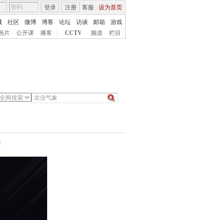
登录
注册
客服
设为首页
城
社区
微博
博客
论坛
访谈
邮箱
游戏
画片
公开课
播客
|
CCTV
频道
栏目
象