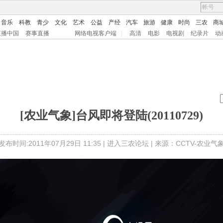
音乐
科教
青少
文化
艺术
公益
产经
汽车
旅游
健康
时尚
三农
商
直播中国
赛事直播
网络电视客户端
|
高清
电影
电视剧
纪录片
动
[农业气象]台风即将登陆(20110729)
发布时间:2011年07月29日 11:35 |
进入三农论坛
| 来源：CCTV-农业气