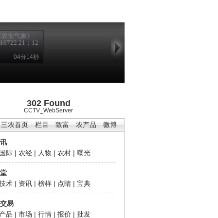
《农业气象》
110722 21：12
04分14秒
302 Found
CCTV_WebServer
三农首页
栏目
致富
农产品
微博
讯
国际
|
农经
|
人物
|
农村
|
曝光
堂
技术
|
资讯
|
榜样
|
点睛
|
宝典
交易
产品
|
市场
|
行情
|
报价
|
批发