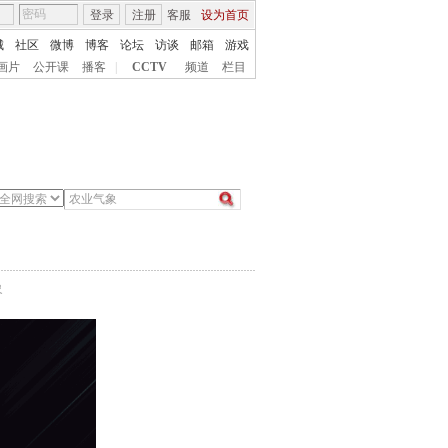
登录
注册
客服
设为首页
城
社区
微博
博客
论坛
访谈
邮箱
游戏
画片
公开课
播客
|
CCTV
频道
栏目
象