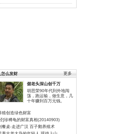
人怎么发财
更多
倔老头深山创千万
胡思荣90年代到外地闯
荡，跑运输，做生意，几
十年赚到百万元钱。
养殖创造绿色财富
经]珍稀龟的财富真相(20140903)
到餐桌-走进广汉
百子鹅养殖术
里养古老大鸟的年轻人
瑶鸡上山