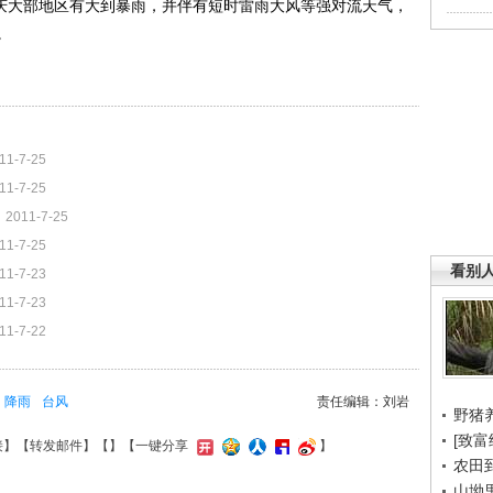
重庆大部地区有大到暴雨，并伴有短时雷雨大风等强对流天气，
。
11-7-25
11-7-25
2011-7-25
11-7-25
看别
11-7-23
11-7-23
11-7-22
降雨
台风
责任编辑：刘岩
野猪
[致富
接
】【
转发邮件
】【
】
【一键分享
】
农田
山坳