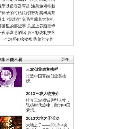
轻型基质容器育苗
油菜免耕移栽
穿裙子的竹姑娘好赚钱
爬树卖茶
出"招财猫"
兔毛里藏着大玄机
部落里的那些事
悬崖上养殖蜜蜂
一夜暴富惹的祸
唐三彩烧制技艺
钱一个鸡蛋有啥秘密
陶笛的制作
荐 不能不看
更多
三农创业致富榜样
打造中国百姓创业英雄
榜。
2013三农人物推介
推介三农领域典型人物，
弘扬时代旋律，助力中国
梦想。
2013大地之子活动
大地之子——2013中央