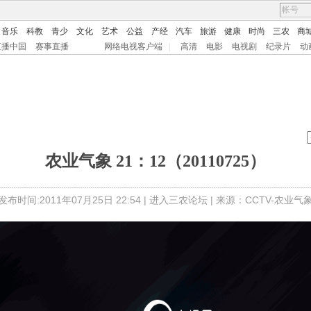
音乐
科教
青少
文化
艺术
公益
产经
汽车
旅游
健康
时尚
三农
商
直播中国
赛事直播
网络电视客户端
|
高清
电影
电视剧
纪录片
动
农业气象 21：12（20110725）
发布时间:2011年07月25日 22:54 |
进入三农论坛
| 来源：CCTV-农业气