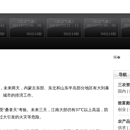
》
《农业气象》
《农业气象》
《农业气象》
：42
20110725 06：00
20110723 21：12
20110723 06：00
20
3秒
04分14秒
04分14秒
04分14秒
锘�
导航
三农资
，未来两天，内蒙古东部、东北和山东半岛部分地区有大到暴
国内
|
、城市的排涝工作。
致富殿
创业
|
“桑拿天”考验。未来三天，江南大部仍有37℃以上高温，防
过大引发的火灾等危险。
农产品
供求
|