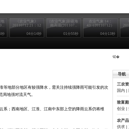
南地
《农业气象》
[农业气象]新疆海
农业气象 14：
..
20110712 21：12
南高温(201107...
43（20110712）
20
5秒
04分14秒
01分55秒
04分13秒
锘�
导航
三农资
淮等地部分地区有较强降水，需关注持续强降雨可能引发的次
国内
|
范局地强对流天气。
致富殿
创业
|
云系；西南地区、江淮、江南中东部上空的降雨云系仍将维
农产品
供求
|