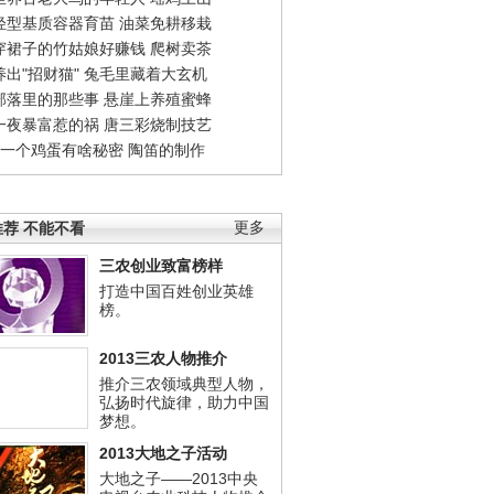
轻型基质容器育苗
油菜免耕移栽
穿裙子的竹姑娘好赚钱
爬树卖茶
出"招财猫"
兔毛里藏着大玄机
部落里的那些事
悬崖上养殖蜜蜂
一夜暴富惹的祸
唐三彩烧制技艺
钱一个鸡蛋有啥秘密
陶笛的制作
荐 不能不看
更多
三农创业致富榜样
打造中国百姓创业英雄
榜。
2013三农人物推介
推介三农领域典型人物，
弘扬时代旋律，助力中国
梦想。
2013大地之子活动
大地之子——2013中央