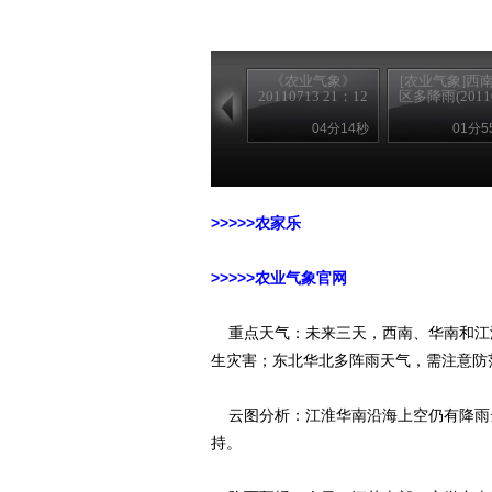
《农业气象》
[农业气象]西
20110713 21：12
区多降雨(20110.
04分14秒
01分5
>>>>>农家乐
>>>>>农业气象官网
重点天气：未来三天，西南、华南和江
生灾害；东北华北多阵雨天气，需注意防
云图分析：江淮华南沿海上空仍有降雨
持。