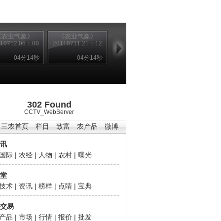
《农业气象》
《农业气象》
110712 06：00
20110711 21：12
04分14秒
04分14秒
302 Found
CCTV_WebServer
三农首页
栏目
致富
农产品
微博
讯
国际
|
农经
|
人物
|
农村
|
曝光
堂
技术
|
资讯
|
榜样
|
点睛
|
宝典
交易
产品
|
市场
|
行情
|
报价
|
批发