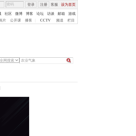
登录
注册
客服
设为首页
城
社区
微博
博客
论坛
访谈
邮箱
游戏
画片
公开课
播客
|
CCTV
频道
栏目
象