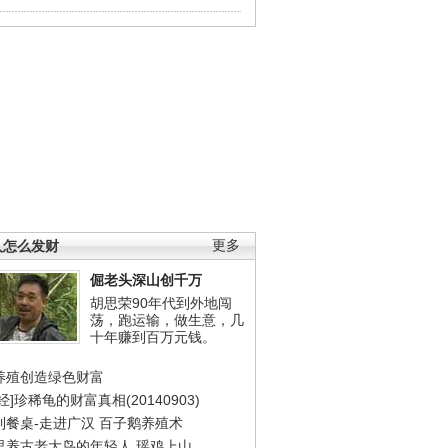
人怎么发财
更多
倔老头深山创千万
胡思荣90年代到外地闯
荡，跑运输，做生意，几
十年赚到百万元钱。
养殖创造绿色财富
经]珍稀龟的财富真相(20140903)
到餐桌-走进广汉
百子鹅养殖术
里养古老大鸟的年轻人
瑶鸡上山