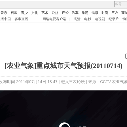
音乐
科教
青少
文化
艺术
公益
产经
汽车
旅游
健康
时尚
三农
商
直播中国
赛事直播
网络电视客户端
|
高清
电影
电视剧
纪录片
动
[农业气象]重点城市天气预报(20110714)
发布时间:2011年07月14日 18:47 |
进入三农论坛
| 来源：CCTV-农业气