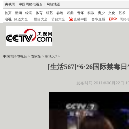
央视网
|
中国网络电视台
|
网站地图
首页
新闻
经济
体育
综艺
春晚
戏曲
音乐
科教
青少
文化
艺术
电视
频道大全
栏目大全
节目大全
直播中国
赛事直播
网络
中国网络电视台
>
农家乐
>
生活567
>
[生活567]“6·26国际禁毒
发布时间:2011年06月22日 19: