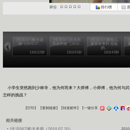
评分
排行榜
意
[生活567]船夫老
[生活567]月光照
[生活567]暑期儿
师（2010.07...
亮农村娃（2010...
童安全系列 危险
的...
19分22秒
18分01秒
18分43秒
小学生突然跑到少林寺，他为何而来？大师傅，小师傅，他为何与武
怎样的挑战？
【
打印
】 【
复制链接
】【
转发邮件
】
【一键分享
相关链接
[生活567]船夫老师（2010.07.20）
2010