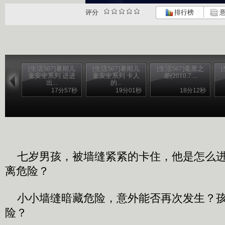
评分
排行榜
意
[生活567]暑期儿
[生活567]暑期儿
[生活567]毫厘之
童安全系列 进进
童安全系列 卡人
差(2010.7....
出...
的...
17分57秒
19分01秒
18分12秒
七岁男孩，被墙缝紧紧的卡住，他是怎么进
离危险？
小小墙缝暗藏危险，意外能否再次发生？孩
险？