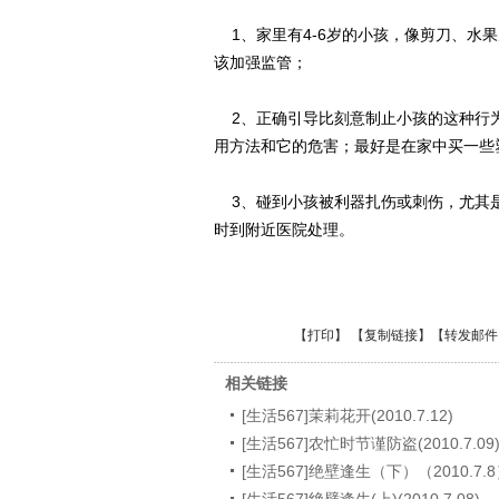
1、家里有4-6岁的小孩，像剪刀、
该加强监管；
2、正确引导比刻意制止小孩的这种行
用方法和它的危害；最好是在家中买一些
3、碰到小孩被利器扎伤或刺伤，尤其
时到附近医院处理。
【
打印
】 【
复制链接
】【
转发邮件
相关链接
[生活567]茉莉花开(2010.7.12)
[生活567]农忙时节谨防盗(2010.7.09
[生活567]绝壁逢生（下）（2010.7.