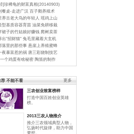
经]珍稀龟的财富真相(20140903)
到餐桌-走进广汉
百子鹅养殖术
里养古老大鸟的年轻人
瑶鸡上山
轻型基质容器育苗
油菜免耕移栽
穿裙子的竹姑娘好赚钱
爬树卖茶
出"招财猫"
兔毛里藏着大玄机
部落里的那些事
悬崖上养殖蜜蜂
一夜暴富惹的祸
唐三彩烧制技艺
钱一个鸡蛋有啥秘密
陶笛的制作
荐 不能不看
更多
三农创业致富榜样
打造中国百姓创业英雄
榜。
2013三农人物推介
推介三农领域典型人物，
弘扬时代旋律，助力中国
梦想。