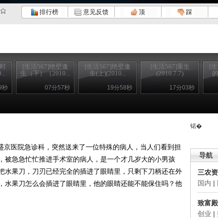
排行榜
意见反馈
顶
踩
忙时
[生活567]绝壁逢
[生活567]绝壁逢
[生活567]重生
[
..
生（下）（2010...
生(上)(2010...
(2010.7.7)
的
9秒
07分57秒
19分58秒
17分03秒
锘�
盛京医院急诊科，突然送来了一位特殊的病人，当人们看到担
导航
，被急急忙忙推进手术室的病人，是一个才几岁大的小男孩
把水果刀，刀刃已经完全的插进了眼睛里，只剩下刀柄还在外
三农资
国内
|
，水果刀怎么会插进了眼睛里，他的眼睛还能不能保住吗？他
致富殿
创业
|