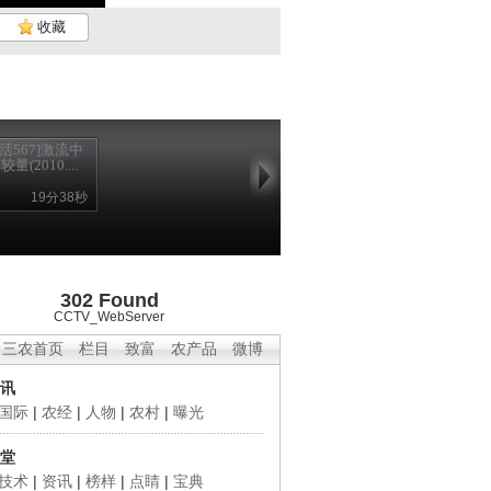
收藏
生活567]激流中
较量(2010....
19分38秒
302 Found
CCTV_WebServer
三农首页
栏目
致富
农产品
微博
讯
国际
|
农经
|
人物
|
农村
|
曝光
堂
技术
|
资讯
|
榜样
|
点睛
|
宝典