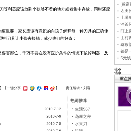
[致富
水果刀等利器应该放到小孩够不着的地方或者集中存放，同时还应
农田
山坳
油茶
为更重要，家长应该有意识的向孩子解释每一种刀具的正确使
盯上
山村养
塑料刀具让小孩去接触，减少他们的好奇；
猕猴
都是
是要害部位，千万不要在没有医护条件的情况下拔掉利器，及
5元
锘�
锘�
重点推
】
【一键分享
】
责任编辑：刘岩
热词推荐
生活567
2010-7-12
)
毫厘之差
2010-7-9
8）
水果刀
2010-7-8