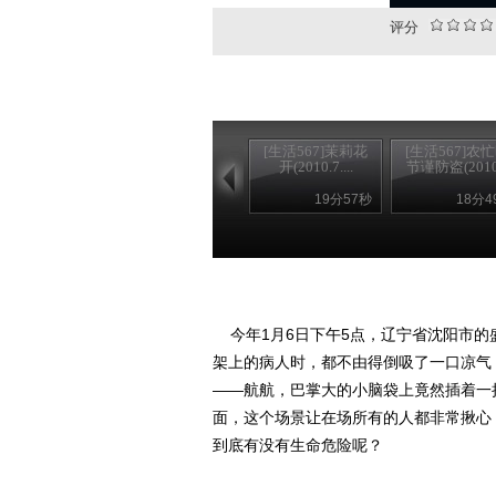
评分
[生活567]茉莉花
[生活567]农
开(2010.7....
节谨防盗(2010.
19分57秒
18分4
今年1月6日下午5点，辽宁省沈阳市的
架上的病人时，都不由得倒吸了一口凉气
——航航，巴掌大的小脑袋上竟然插着一
面，这个场景让在场所有的人都非常揪心
到底有没有生命危险呢？