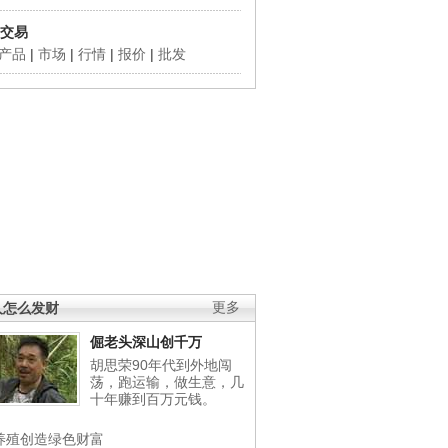
交易
产品
|
市场
|
行情
|
报价
|
批发
人怎么发财
更多
倔老头深山创千万
胡思荣90年代到外地闯
荡，跑运输，做生意，几
十年赚到百万元钱。
养殖创造绿色财富