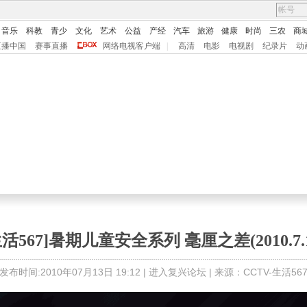
音乐
科教
青少
文化
艺术
公益
产经
汽车
旅游
健康
时尚
三农
商
直播中国
赛事直播
网络电视客户端
|
高清
电影
电视剧
纪录片
动
生活567]暑期儿童安全系列 毫厘之差(2010.7.1
发布时间:2010年07月13日 19:12 |
进入复兴论坛
| 来源：CCTV-生活56