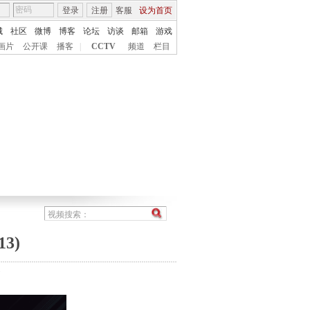
登录
注册
客服
设为首页
城
社区
微博
博客
论坛
访谈
邮箱
游戏
画片
公开课
播客
|
CCTV
频道
栏目
3)
7