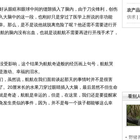
好从眼眶和眼球中间的缝隙插入了脑内，由于刀尖锋利，创伤
农产品
入大脑中的这一段，也刚好只是穿过了医学上所说的非功能
供求
|
幸。那么，是不是说他就脱离危险了呢？他还需不需要进行开
航航的脑内没有出血，也就是说航航不需要再进行开颅手术了，
没受影响，这个结果为航航奇迹般的经历画上句号，航航哭
是激动、幸福的泪水。
们，虽然说，航航在我们面前谈起那天的事情时并不是很害
了。20厘米长的水果刀穿过眼睛插入大脑，最后居然不但生命
就是奇迹，航航是幸运的，但是，在这里，我们还是要提醒家
看别
免发生类似的事件，因为，并不是每一个孩子都能够这么幸
野猪