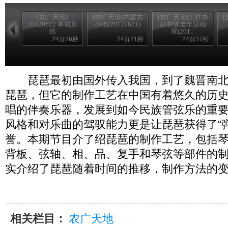
《农广天地》
[农广天地]内蒙古
[农广天地]怎样办
20120622 阜城剪
小吃(20120621)
好村级老年活动
纸
室(201...
24分26秒
24分21秒
24分37秒
琵琶最初由国外传入我国，到了魏晋南北
琵琶，但它的制作工艺在中国有着悠久的历
唱的伴奏乐器，发展到如今民族管弦乐的重
风格和对乐曲的驾驭能力更是让琵琶获得了“
誉。本期节目介了绍琵琶的制作工艺，包括
背板、弦轴、相、品、复手和琴弦等部件的
实介绍了琵琶随着时间的推移，制作方法的
相关栏目：
农广天地