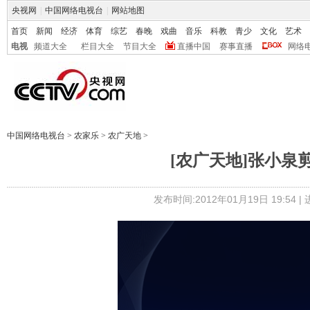
央视网
|
中国网络电视台
|
网站地图
首页
新闻
经济
体育
综艺
春晚
戏曲
音乐
科教
青少
文化
艺术
电视
频道大全
栏目大全
节目大全
直播中国
赛事直播
网络
中国网络电视台
>
农家乐
>
农广天地
>
[农广天地]张小泉剪刀
发布时间:2012年01月19日 19:54 |