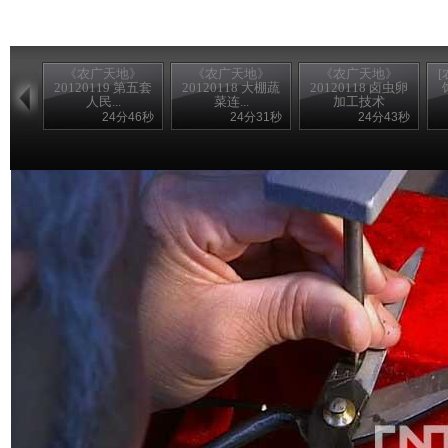
《农广天地》
《农广天地》
《农广天地》
20120119 第五套
20120118 大棚蔬
20120118 卤虫卵
人民...
菜连...
加工技术
24分46秒
24分31秒
24分43秒