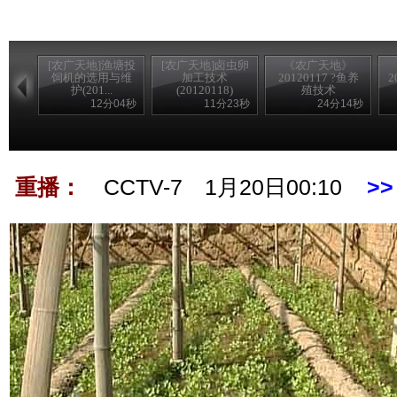
[农广天地]渔塘投
[农广天地]卤虫卵
《农广天地》
饲机的选用与维
加工技术
20120117 ?鱼养
2
护(201...
(20120118)
殖技术
12分04秒
11分23秒
24分14秒
首播：
CCTV-7 1月18日19:00
>
重播：
CCTV-7 1月20日00:10
>