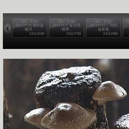
《农广天地》
《农广天地》
《农广天地》
20111128 皱纹盘
20111127 徒河黑
20111125 广州织
鲍浮...
猪养...
金彩瓷
24分31秒
24分37秒
24分28秒