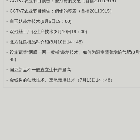
CCTV7农业节目预告：爱打扮的灵芝（首播20110919）
CCTV7农业节目预告：俏销的荞麦（首播20110915）
白玉菇栽培技术(9月5日19：00)
双孢菇工厂化生产技术(8月10日19：00)
北方优良桃品种介绍(8月10日14：48)
设施蔬菜“两膜一网一黄板”栽培技术、如何为温室蔬菜增施气肥(8月9
48)
扁豆新品不一般直立生长产量高
金钱树的盆栽技术、鸢尾栽培技术（7月13日14：48）