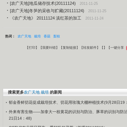
[农广天地]地瓜储存技术(20111124)
2011-11-25
[农广天地]冬笋的采收与贮藏(20111124)
2011-11-25
《农广天地》 20111124 滇红茶的加工
2011-11-24
热词：
农广天地
栽培
香菇
梨枝
【
打印
】【
我要纠错
】【
复制链接
】【
转发邮件
】【
】
【一键分享
搜索更多
农广天地
栽培
的新闻
郁金香鲜切花促成栽培技术、切花用玫瑰大棚种植技术(9月28日19：
外来有害生物——加拿大一枝黄花的识别与防治、豚草的识别与防治
21日14：48)