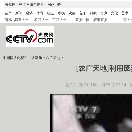
央视网
|
中国网络电视台
|
网站地图
首页
新闻
经济
体育
综艺
春晚
戏曲
音乐
科教
青少
文化
艺术
电视
频道大全
栏目大全
节目大全
直播中国
赛事直播
网络
中国网络电视台
>
农家乐
>
农广天地
>
[农广天地]利用废弃
发布时间:2011年11月28日 20:34 |