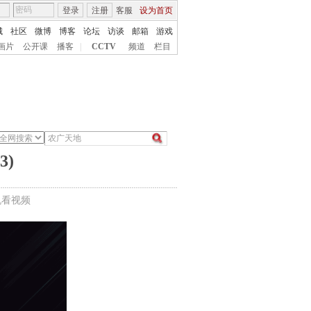
登录
注册
客服
设为首页
城
社区
微博
博客
论坛
访谈
邮箱
游戏
画片
公开课
播客
|
CCTV
频道
栏目
3)
机看视频