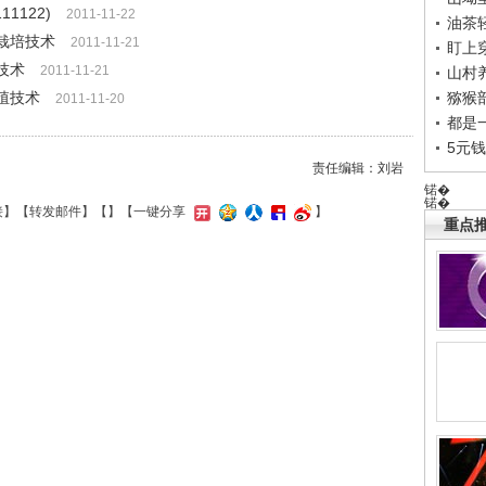
1122)
2011-11-22
油茶
豆栽培技术
2011-11-21
盯上
殖技术
2011-11-21
山村养
养殖技术
猕猴
2011-11-20
都是
5元
责任编辑：刘岩
锘�
锘�
接
】【
转发邮件
】【
】
【一键分享
】
重点推