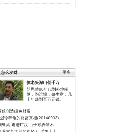
人怎么发财
更多
倔老头深山创千万
胡思荣90年代到外地闯
荡，跑运输，做生意，几
十年赚到百万元钱。
养殖创造绿色财富
经]珍稀龟的财富真相(20140903)
到餐桌-走进广汉
百子鹅养殖术
里养古老大鸟的年轻人
瑶鸡上山