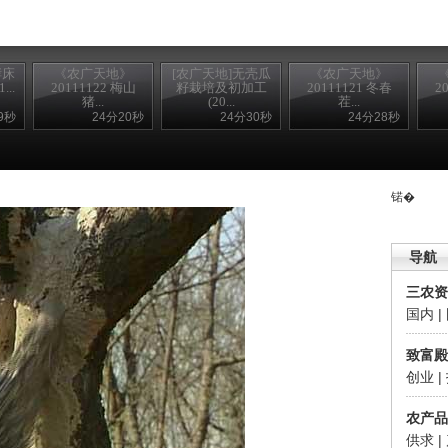
酵床
《农广天地》
[农广天地]无壳瓜
《农广天地》
..
20111122 梅山
籽栽培及初加工
20111121 冬春
2
猪...
(20...
茬...
9秒
24分20秒
24分30秒
24分28秒
锘�
导航
三农资
国内
|
致富殿
创业
|
农产品
供求
|