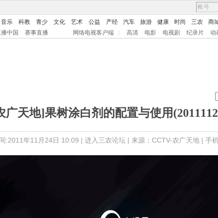
音乐
科教
青少
文化
艺术
公益
产经
汽车
旅游
健康
时尚
三农
商
直播中国
赛事直播
网络电视客户端
|
高清
电影
电视剧
纪录片
动
农广天地]果树涂白剂的配置与使用(2011112
:2011年11月24日 10:09 |
进入三农论坛
| 来源：CCTV-农广天地 |
手