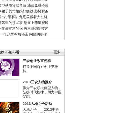
轻型基质容器育苗
油菜免耕移栽
穿裙子的竹姑娘好赚钱
爬树卖茶
出"招财猫"
兔毛里藏着大玄机
部落里的那些事
悬崖上养殖蜜蜂
一夜暴富惹的祸
唐三彩烧制技艺
钱一个鸡蛋有啥秘密
陶笛的制作
荐 不能不看
更多
三农创业致富榜样
打造中国百姓创业英雄
榜。
2013三农人物推介
推介三农领域典型人物，
弘扬时代旋律，助力中国
梦想。
2013大地之子活动
大地之子——2013中央