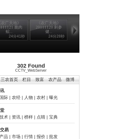
《农广天地》
《农广天地》
0111121 脆肉
20111120 刺参
鲩...
健...
24分41秒
24分28秒
302 Found
CCTV_WebServer
三农首页
栏目
致富
农产品
微博
讯
国际
|
农经
|
人物
|
农村
|
曝光
堂
技术
|
资讯
|
榜样
|
点睛
|
宝典
交易
产品
|
市场
|
行情
|
报价
|
批发