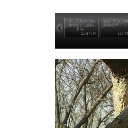
[农广天地]鸡场饮
[农广天地]发
水设备的选购与
养鸡技术(20111.
安装(...
11分48秒
11分5