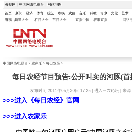
央视网
|
中国网络电视台
|
网站地图
首页
新闻
经济
体育
综艺
春晚
戏曲
音乐
科教
青少
文化
艺术
电视
频道大全
栏目大全
节目大全
直播中国
赛事直播
网络
中国网络电视台
>
农家乐
>
每日农经
>
每日农经节目预告:公开叫卖的河豚(首播日期
发布时间:2011年05月30日 17:25 |
进入三农论坛
| 来
>>>进入《每日农经》官网
>>>进入农家乐