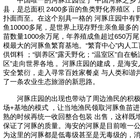
中国唯一的河豚庄园位于“中国河豚之乡”
县，是总面积 2400多亩的鱼类野化养殖区
扑面而至。在这个别具一格的 河豚庄园中有
鱼10000多尾，是世界上现存野生亲鱼最多的
苗数量1000余万尾，年养殖成鱼超过650万
模最大的河豚鱼繁育基地。“繁育中心”内人工
供饵料 ；“驯养区”露天野化；“温室区”自在
区”走向世界各地 。河豚庄园的建成，是海
安全繁衍，走入寻常百姓家餐桌 与人类和谐
了一条农业生态旅游的新思路。
河豚庄园的出现也带动了周边渔民的积极
场+基地的模式 ，让当地渔民领取河豚鱼苗
熟的时候再统一收回整合包装 出售，这样既
保证了河豚的质量。海安的河豚是目前唯一公
为这里的河豚都是低毒级甚至是无毒级的，消