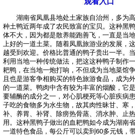
观看入口
湖南省凤凰县地处土家族自治州，多为高
种土鸭近两年成了农民致富的宝贝。这种黑
体不大，因为都是散养能跑善飞，一直是当
上好的一道土菜。随着凤凰旅游业的发展，
越受到欢迎。价格比普通的鸭子贵出一半。
利用当地一种传统做法，把这这种鸭子制作
耙鸭，在当地一炮打响，不但成为当地菜馆
且也是游客争相购买的特色旅游食品，成为
的一道菜。鸭肉中含有较为丰富的烟酸，它
要辅酶的成分之一，对心肌梗死等心脏疾病
子吃的食物多为水生物，故其肉性昧甘、寒
补、养胃、补肾、除痨热骨蒸、消水肿、止
用。这种黑鸭子做出的血耙鸭如今成为湖南
一道特色食品，每公斤可以卖到60多元钱，