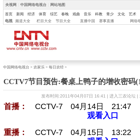
央视网
|
中国网络电视台
|
网站地图
首页
新闻
经济
体育
综艺
春晚
戏曲
音乐
科教
青少
文化
艺术
电视
频道大全
栏目大全
节目大全
直播中国
赛事直播
网络
中国网络电视台
>
农家乐
>
每日农经
>
CCTV7节目预告:餐桌上鸭子的增收密码(1)血粑
发布时间:2011年04月07日 16:41 |
进入三农论坛
|
首播：
CCTV-7 04月14日 21:47
观看入口
重播：
CCTV-7 04月15日 13:22