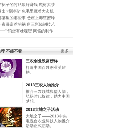
穿裙子的竹姑娘好赚钱
爬树卖茶
出"招财猫"
兔毛里藏着大玄机
部落里的那些事
悬崖上养殖蜜蜂
一夜暴富惹的祸
唐三彩烧制技艺
钱一个鸡蛋有啥秘密
陶笛的制作
荐 不能不看
更多
三农创业致富榜样
打造中国百姓创业英雄
榜。
2013三农人物推介
推介三农领域典型人物，
弘扬时代旋律，助力中国
梦想。
2013大地之子活动
大地之子——2013中央
电视台农业科技人物推介
活动正式启动。