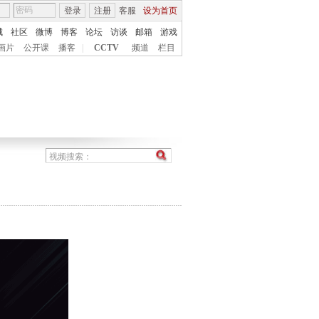
登录
注册
客服
设为首页
城
社区
微博
博客
论坛
访谈
邮箱
游戏
画片
公开课
播客
|
CCTV
频道
栏目