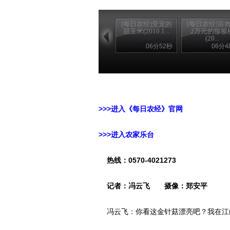
[每日农经]受宠的
[每日农经]亩
甜玉米(2010.1...
2万元的猕猴
(20...
06分52秒
06分4
>>>进入《每日农经》官网
>>>进入农家乐台
热线：0570-4021273
记者：冯云飞 摄像：郑安平
冯云飞：你看这金针菇漂亮吧？我在江