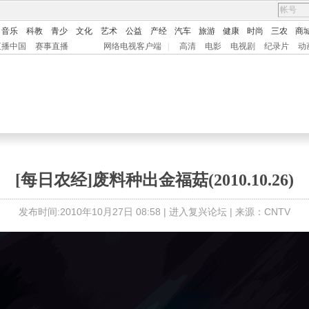
音乐
科教
青少
文化
艺术
公益
产经
汽车
旅游
健康
时尚
三农
商
直播中国
赛事直播
网络电视客户端
|
高清
电影
电视剧
纪录片
动
[每日农经]废料种出金福菇(2010.10.26)
发布时间:2010年10月27日 08:58 |
进入复兴论坛
| 来源：CNTV