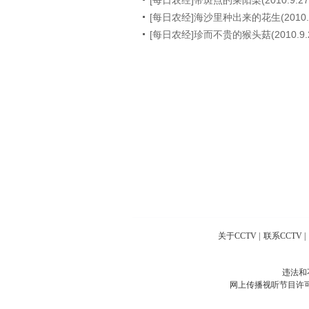
[每日农经]带斑点的莱阳梨(2010.9.27
[每日农经]海沙里种出来的花生(2010.9
[每日农经]珍而不贵的猴头菇(2010.9.2
关于CCTV
|
联系CCTV
|
违法和
网上传播视听节目许可证号