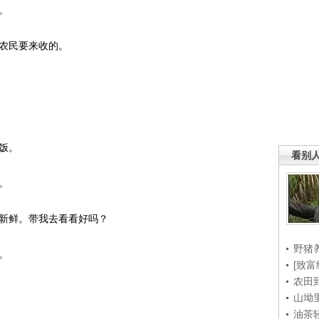
。
农民要来收的。
饭。
看别
。
新鲜。带我去看看好吗？
野猪
。
[致富
农田
山坳
油茶