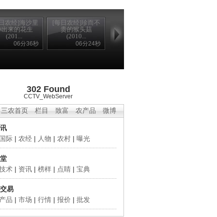
每日农经]海沙里
[每日农经]珍而不
种出来的花生
贵的猴头菇
(201...
(2010...
06分36秒
06分24秒
302 Found
CCTV_WebServer
三农首页
栏目
致富
农产品
微博
讯
国际
|
农经
|
人物
|
农村
|
曝光
堂
技术
|
资讯
|
榜样
|
点睛
|
宝典
交易
产品
|
市场
|
行情
|
报价
|
批发