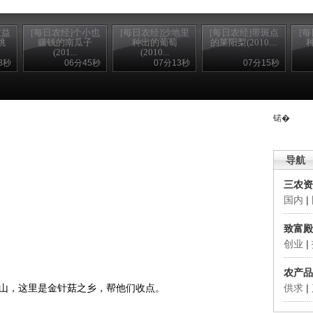
效益
[每日农经]个小也
[每日农经]沙地里
[每日农经]带斑点
[
桃
赚钱的南瓜子
种出的葡萄
的莱阳梨(2010....
(201...
(2010...
8秒
06分45秒
07分13秒
07分15秒
锘�
导航
三农资
国内
|
致富殿
创业
|
农产品
山，这里是金针菇之乡，帮他们收点。
供求
|