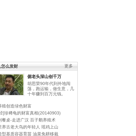
人怎么发财
更多
倔老头深山创千万
胡思荣90年代到外地闯
荡，跑运输，做生意，几
十年赚到百万元钱。
养殖创造绿色财富
经]珍稀龟的财富真相(20140903)
到餐桌-走进广汉
百子鹅养殖术
里养古老大鸟的年轻人
瑶鸡上山
轻型基质容器育苗
油菜免耕移栽