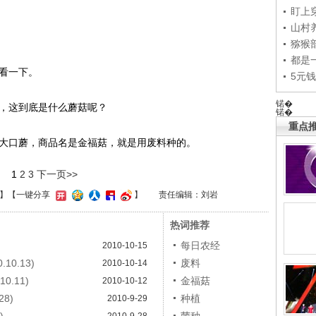
盯上
山村养
猕猴
都是
看一下。
5元
锘�
，这到底是什么蘑菇呢？
锘�
重点推
大口蘑，商品名是金福菇，就是用废料种的。
1
2
3
下一页>>
】
【一键分享
】
责任编辑：刘岩
热词推荐
每日农经
2010-10-15
0.13)
废料
2010-10-14
0.11)
金福菇
2010-10-12
8)
种植
2010-9-29