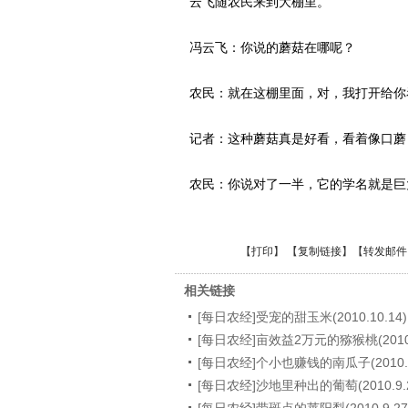
云飞随农民来到大棚里。
冯云飞：你说的蘑菇在哪呢？
农民：就在这棚里面，对，我打开给你
记者：这种蘑菇真是好看，看着像口蘑
农民：你说对了一半，它的学名就是巨
【
打印
】 【
复制链接
】【
转发邮件
相关链接
[每日农经]受宠的甜玉米(2010.10.14)
[每日农经]亩效益2万元的猕猴桃(2010.1
[每日农经]个小也赚钱的南瓜子(2010.1
[每日农经]沙地里种出的葡萄(2010.9.2