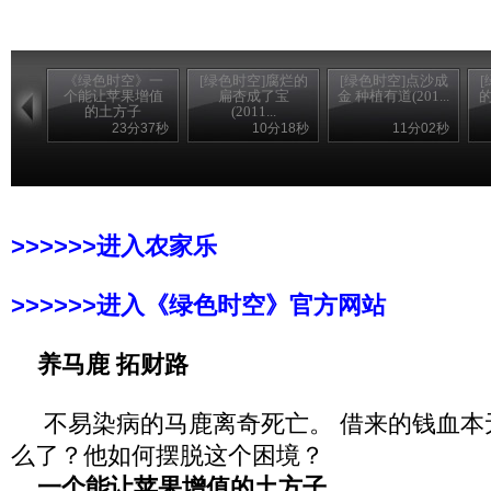
《绿色时空》一
[绿色时空]腐烂的
[绿色时空]点沙成
个能让苹果增值
扁杏成了宝
金 种植有道(201...
的
的土方子
(2011...
23分37秒
10分18秒
11分02秒
>>>>>>进入农家乐
>>>>>>进入《绿色时空》官方网站
养马鹿 拓财路
不易染病的马鹿离奇死亡。 借来的钱血本
么了？他如何摆脱这个困境？
一个能让苹果增值的土方子