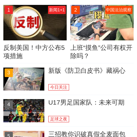
1
2
新闻1+1
中国法治观察
反制美国！中方公布5
上班“摸鱼”公司有权开
项措施
除吗？
新版《防卫白皮书》藏祸心
3
今日关注
U17男足国家队：未来可期
4
足球之夜
三招教你识破真假全麦面包
5