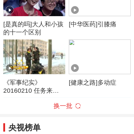
[是真的吗]大人和小孩
[中华医药]引膝痛
的十一个区别
《军事纪实》
[健康之路]多动症
20160210 任务来了②
极速备战
换一批
央视榜单