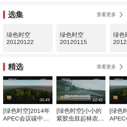
选集
查看更多
绿色时空
绿色时空
绿色
20120122
20120115
2012
精选
查看更多
00:49
22:42
[绿色时空]2014年
[绿色时空]小小的
[绿色时
APEC会议碳中和
紫胶虫鼓起林农钱
APE
林启动建设
袋子
林启