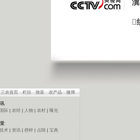
瀵

三农首页
栏目
致富
农产品
微博
讯
国际
|
农经
|
人物
|
农村
|
曝光
堂
技术
|
资讯
|
榜样
|
点睛
|
宝典