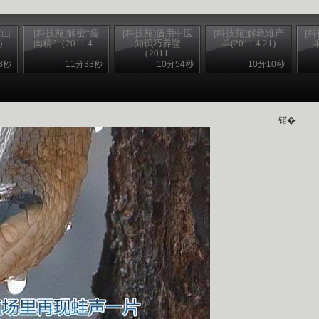
东山
[科技苑]解密“瘦
[科技苑]借用中医
[科技苑]解救难产
[
)
肉精”（2011.4...
知识巧养鳖
羊(2011.4.21)
羊
（2011...
8秒
11分33秒
10分54秒
10分10秒
锘�