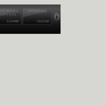
科技苑]圈养东山
向野豪猪借种
(2011.4.21)
11分08秒
23分31秒