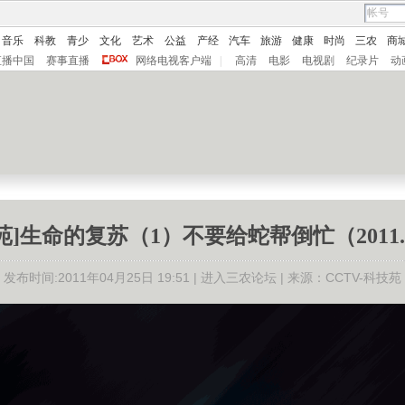
音乐
科教
青少
文化
艺术
公益
产经
汽车
旅游
健康
时尚
三农
商
直播中国
赛事直播
网络电视客户端
|
高清
电影
电视剧
纪录片
动
苑]生命的复苏（1）不要给蛇帮倒忙（2011.4
发布时间:2011年04月25日 19:51 |
进入三农论坛
| 来源：CCTV-科技苑