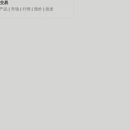
交易
产品
|
市场
|
行情
|
报价
|
批发
人怎么发财
更多
倔老头深山创千万
胡思荣90年代到外地闯
荡，跑运输，做生意，几
十年赚到百万元钱。
养殖创造绿色财富
经]珍稀龟的财富真相(20140903)