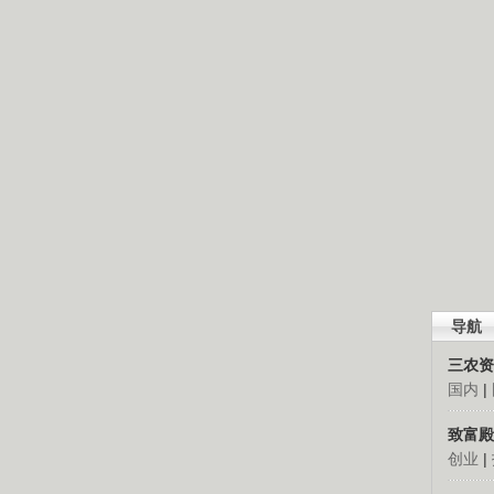
导航
三农资
国内
|
致富殿
创业
|