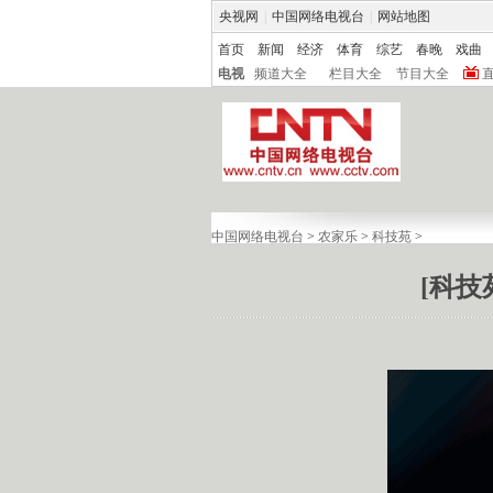
央视网
|
中国网络电视台
|
网站地图
首页
新闻
经济
体育
综艺
春晚
戏曲
电视
频道大全
栏目大全
节目大全
中国网络电视台
>
农家乐
>
科技苑
>
[科技