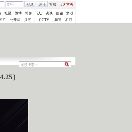
登录
注册
客服
设为首页
城
社区
微博
博客
论坛
访谈
邮箱
游戏
画片
公开课
播客
|
CCTV
频道
栏目
.25）