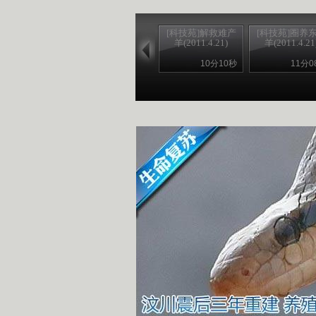
[科技苑]解救难产
[科技苑]圈养
羊(2011.4.21)
羊(2011.4.21
10分10秒
11分0