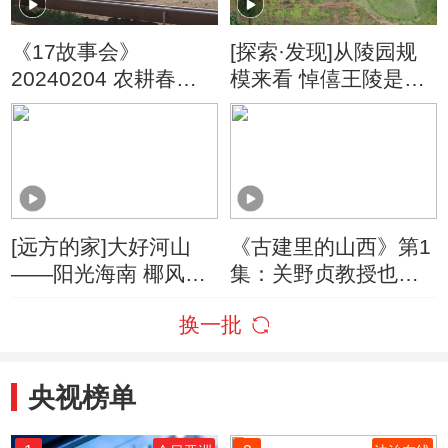
《17故事会》
[探索·发现]从陵园规
20240204 农耕春秋
模来看 悼僖王陵是当
——技艺知多少 草原
之无愧的第一
上的羊骑士
[远方的家]大好河山
《古建里的山西》第1
——阳光海南 椰风海
集：关野贞教授也曾
韵 踏浪前行 体验尾波
考察过佛光寺 可他又
换一批
冲浪
为何只留下一句“佛光
寺之寺院规模、伽蓝
并不雄伟”的定义？
央视榜单