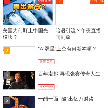
1
2
今日亚洲
法治在线
美国为何盯上中国光
暗语引流？午夜直播
模块？
间乱象
“AI双星”上空有何新本领？
3
共同关注
百年潮起 再现张謇传奇人生
4
文化十分
一醋一面 “酸”出亿万财路
5