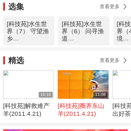
选集
查看更多
[科技苑]水生世
[科技苑]水生世
[科
界（7） 守望渔
界（6） 问寻渔
界（
乡
道
境
（20110531）
（20110530）
（20
精选
查看更多
10:10
11:08
[科技苑]解救难产
[科技苑]圈养东山
[科技
羊(2011.4.21)
羊(2011.4.21)
出好茶
（2011