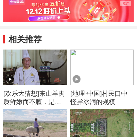
相关推荐
[欢乐大猜想]东山羊肉
[地理·中国]村民口中
质鲜嫩而不膻，是因
怪异冰洞的规模
为食用了哪种特殊的
食物？