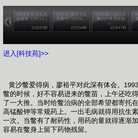
[科技苑]住进龟池
[科技苑]廖裕平的
[科技苑]小钱办大
的贵客（2011.1...
养鳖窍门(2010....
事(2)小本养蝗虫
(...
22分07秒
22分54秒
22分47秒
进入[科技苑]>>
黄沙鳖爱得病，廖裕平对此深有体会。199
鳖的时候，好不容易进来的鳖苗，上午还吃
了一大推。当时给鳖治病的全部希望都寄托
高锰酸钾等常规药上。一出毛病就得用抗生
一次。当鳖有了耐药性，用药的量就得逐渐
容易在鳖身上留下药物残留。