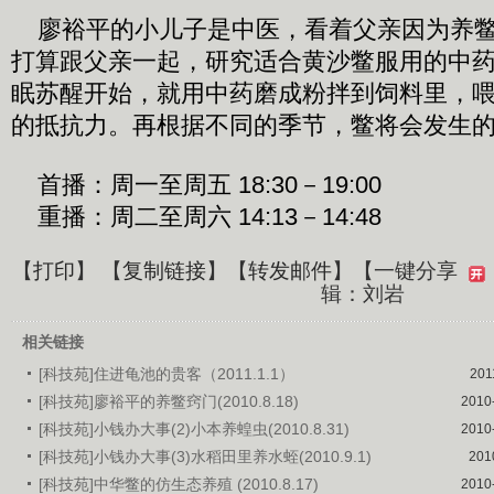
廖裕平的小儿子是中医，看着父亲因为养鳖
打算跟父亲一起，研究适合黄沙鳖服用的中
眠苏醒开始，就用中药磨成粉拌到饲料里，
的抵抗力。再根据不同的季节，鳖将会发生
首播：周一至周五 18:30－19:00
重播：周二至周六 14:13－14:48
【
打印
】 【
复制链接
】【
转发邮件
】
【一键分享
辑：刘岩
相关链接
[科技苑]住进龟池的贵客（2011.1.1）
201
[科技苑]廖裕平的养鳖窍门(2010.8.18)
2010
[科技苑]小钱办大事(2)小本养蝗虫(2010.8.31)
2010
[科技苑]小钱办大事(3)水稻田里养水蛭(2010.9.1)
201
[科技苑]中华鳖的仿生态养殖 (2010.8.17)
2010