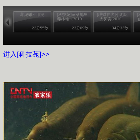
养泥鳅不用泥
[科技苑]蔬菜地里
[理财在线]小泥鳅
养林蛙（2010.1...
大买卖(2010....
22分55秒
23分09秒
34分33秒
进入[科技苑]>>