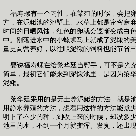
福寿螺有一个习性，在繁殖的时候，会把卵
方，在泥鳅池的池壁上、水草上都是密密麻
时间的日晒风蚀，红色的卵就会逐渐变成白
中。刚落进水中的小螺蛳马上就成了泥鳅的
量更高营养好，以往喂泥鳅的饲料也能节省
要说福寿螺在给黎华廷当帮手，可不是光充
简单，最初它们能来到泥鳅池里，是因为黎
泥鳅。
黎华廷采用的是无土养泥鳅的方法，就是池
用静水养殖的方法，想着用这样的方法能减
明下了不少的种，到收上来的时候，却没多
池里的水，不到一个月就变浑、发臭，还出