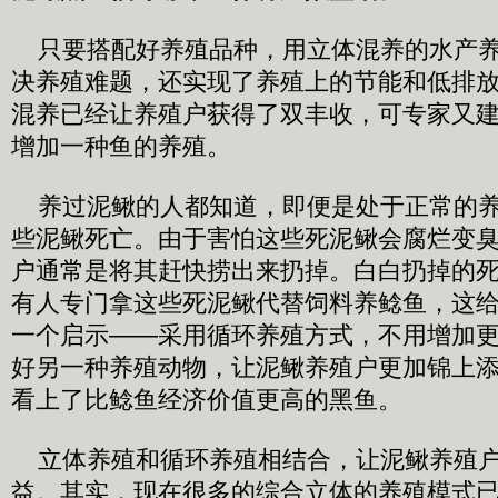
只要搭配好养殖品种，用立体混养的水产养
决养殖难题，还实现了养殖上的节能和低排
混养已经让养殖户获得了双丰收，可专家又
增加一种鱼的养殖。
养过泥鳅的人都知道，即便是处于正常的养
些泥鳅死亡。由于害怕这些死泥鳅会腐烂变
户通常是将其赶快捞出来扔掉。白白扔掉的
有人专门拿这些死泥鳅代替饲料养鲶鱼，这
一个启示——采用循环养殖方式，不用增加
好另一种养殖动物，让泥鳅养殖户更加锦上
看上了比鲶鱼经济价值更高的黑鱼。
立体养殖和循环养殖相结合，让泥鳅养殖户
益。其实，现在很多的综合立体的养殖模式