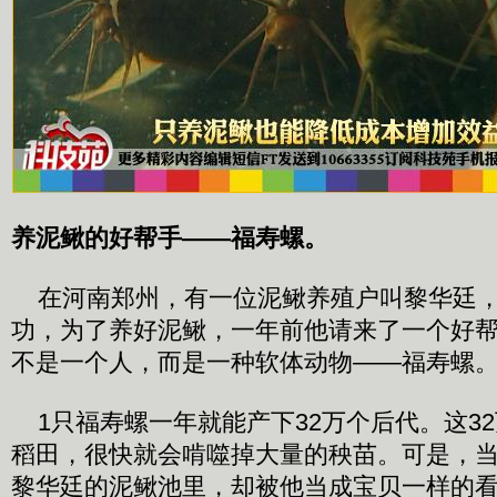
养泥鳅的好帮手——福寿螺。
在河南郑州，有一位泥鳅养殖户叫黎华廷，
功，为了养好泥鳅，一年前他请来了一个好
不是一个人，而是一种软体动物——福寿螺
1只福寿螺一年就能产下32万个后代。这3
稻田，很快就会啃噬掉大量的秧苗。可是，
黎华廷的泥鳅池里，却被他当成宝贝一样的