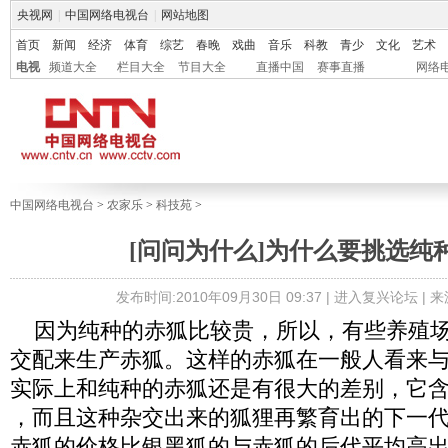
央视网
|
中国网络电视台
|
网站地图
首页
新闻
经济
体育
综艺
春晚
戏曲
音乐
科教
青少
文化
艺术
电视
频道大全
栏目大全
节目大全
直播中国
赛事直播
网络
中国网络电视台
>
农家乐
>
科技苑
>
[问问为什么]为什么要挑选纯
发布时间:2010年09月30日 09:37 |
进入复兴论坛
| 
因为纯种的赤狐比较贵，所以，有些养殖场
交配来生产赤狐。这样的赤狐在一般人看来
实际上和纯种的赤狐还是有很大的差别，它含
，而且这种杂交出来的狐狸再繁育出的下一
赤狐的价格比银黑狐的与赤狐的后代平均高出2