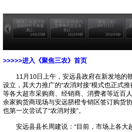
[聚焦三农]留守的
[聚焦三农]明星代
《聚焦三农》
悲剧何时不再重
言苹果的是是非
20111111
演(2...
非(2...
14分20秒
15分54秒
20分04秒
>>>>>进入《聚焦三农》首页
11月10日上午，安远县政府在新发地的
设立，其大力推广的“农消对接”模式也正式
等各大超市采购商、经销商、消费者等近百人
余家购货商现场与安远脐橙专销区签订购货
也第一次尝试了“农消对接”。
安远县县长周建说：“目前，市场上各大