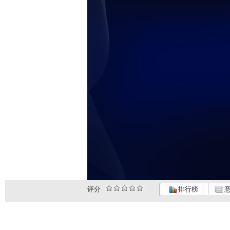
未
评分
排行榜
意