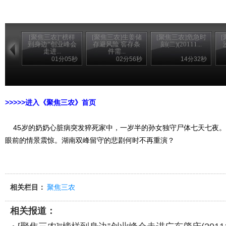
[聚焦三农]“榜样
[聚焦三农]生姜储
[聚焦三农]危急时
到身边”创业峰会
存避风险 窖存条
刻(二)(20111...
走进...
件需...
01分05秒
02分56秒
14分32秒
>>>>>进入《聚焦三农》首页
45岁的奶奶心脏病突发猝死家中，一岁半的孙女独守尸体七天七夜。
眼前的情景震惊。湖南双峰留守的悲剧何时不再重演？
相关栏目：
聚焦三农
相关报道：