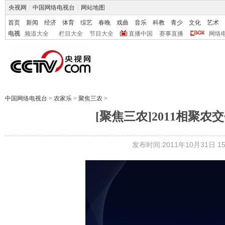
央视网
|
中国网络电视台
|
网站地图
首页
新闻
经济
体育
综艺
春晚
戏曲
音乐
科教
青少
文化
艺术
电视
频道大全
栏目大全
节目大全
直播中国
赛事直播
网络
中国网络电视台
>
农家乐
>
聚焦三农
>
[聚焦三农]2011相聚农交会
发布时间:2011年10月31日 15: