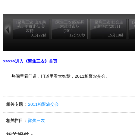
[聚焦三农]山东莱
[聚焦三农]探秘周
[聚焦三农]社会主
芜：姜价走低 姜
末蔬菜市场
义富华西(20111...
农待...
(2011...
01分22秒
12分56秒
15分18秒
>>>>>进入《聚焦三农》首页
热闹里看门道，门道里看大智慧，2011相聚农交会。
相关专题：
2011相聚农交会
相关栏目：
聚焦三农