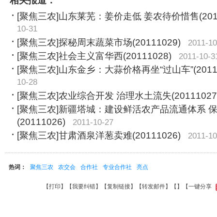
相关报道：
[聚焦三农]山东莱芜：姜价走低 姜农待价惜售(2011
10-31
[聚焦三农]探秘周末蔬菜市场(20111029)
2011-10
[聚焦三农]社会主义富华西(20111028)
2011-10-3
[聚焦三农]山东金乡：大蒜价格再坐“过山车”(20111
10-28
[聚焦三农]农业综合开发 治理水土流失(20111027
[聚焦三农]新疆塔城：建设鲜活农产品流通体系 
(20111026)
2011-10-27
[聚焦三农]甘肃酒泉洋葱卖难(20111026)
2011-10
热词：
聚焦三农
农交会
合作社
专业合作社
亮点
【
打印
】【
我要纠错
】【
复制链接
】【
转发邮件
】【
】
【一键分享