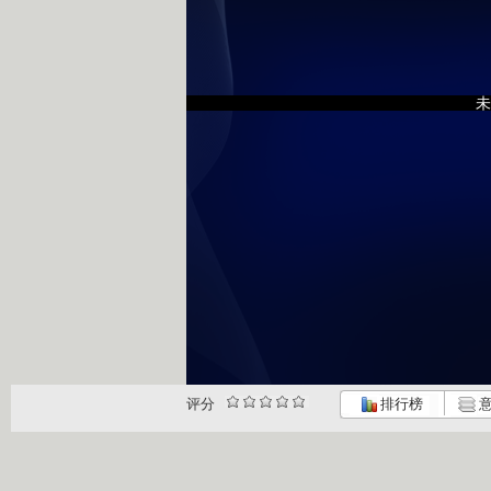
未
评分
排行榜
意