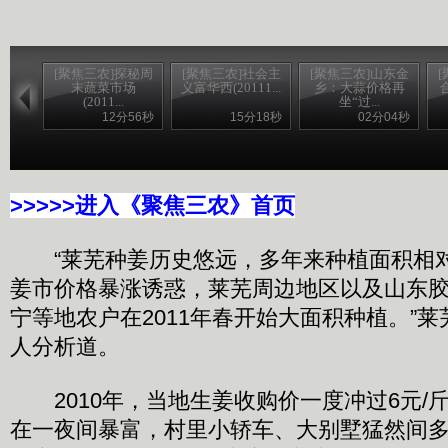
[聚焦三农]探秘周
[聚焦三农]社会主
[聚焦三农]山东金
末蔬菜市场
义富华西(20111...
乡：大蒜价格再
(2011...
坐“过...
12分56秒
15分18秒
02分04秒
>>>>>进入《聚焦三农》首页
“莱芜种姜历史悠远，多年来种植面积相对稳
姜市价格暴涨诱惑，莱芜周边地区以及山东
宁等地农户在2011年春开始大面积种植。”
人分析道。
2010年，当地生姜收购价一度冲过6元/
在一夜间暴富，村里小轿车、大别墅猛然间