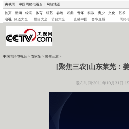
央视网
|
中国网络电视台
|
网站地图
首页
新闻
经济
体育
综艺
春晚
戏曲
音乐
科教
青少
文化
艺术
电视
频道大全
栏目大全
节目大全
直播中国
赛事直播
网络
中国网络电视台
>
农家乐
>
聚焦三农
>
[聚焦三农]山东莱芜：姜价
发布时间:2011年10月31日 15: