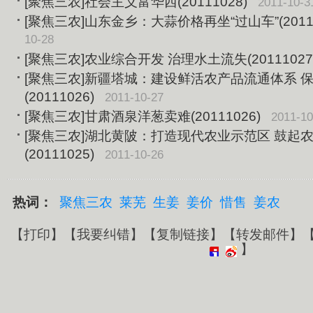
[聚焦三农]社会主义富华西(20111028)
2011-10-3
[聚焦三农]山东金乡：大蒜价格再坐“过山车”(20111
10-28
[聚焦三农]农业综合开发 治理水土流失(20111027
[聚焦三农]新疆塔城：建设鲜活农产品流通体系 
(20111026)
2011-10-27
[聚焦三农]甘肃酒泉洋葱卖难(20111026)
2011-10
[聚焦三农]湖北黄陂：打造现代农业示范区 鼓起
(20111025)
2011-10-26
热词：
聚焦三农
莱芜
生姜
姜价
惜售
姜农
【
打印
】【
我要纠错
】【
复制链接
】【
转发邮件
】
】