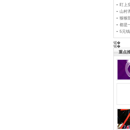
盯上
山村养
猕猴
都是
5元
锘�
锘�
重点推