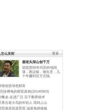
人怎么发财
更多
倔老头深山创千万
胡思荣90年代到外地闯
荡，跑运输，做生意，几
十年赚到百万元钱。
养殖创造绿色财富
经]珍稀龟的财富真相(20140903)
到餐桌-走进广汉
百子鹅养殖术
里养古老大鸟的年轻人
瑶鸡上山
轻型基质容器育苗
油菜免耕移栽