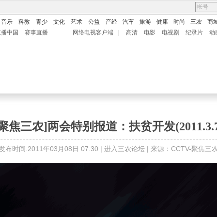
音乐
科教
青少
文化
艺术
公益
产经
汽车
旅游
健康
时尚
三农
商
直播中国
赛事直播
网络电视客户端
|
高清
电影
电视剧
纪录片
动
[聚焦三农]两会特别报道：扶贫开发(2011.3.7
发布时间:2011年03月08日 07:30 |
进入三农论坛
| 来源：CCTV-聚焦三