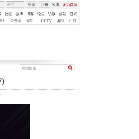
登录
注册
客服
设为首页
城
社区
微博
博客
论坛
访谈
邮箱
游戏
画片
公开课
播客
|
CCTV
频道
栏目
)
农