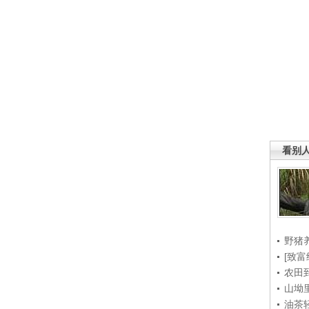
看别
野猪
[致富
农田
山坳
油茶