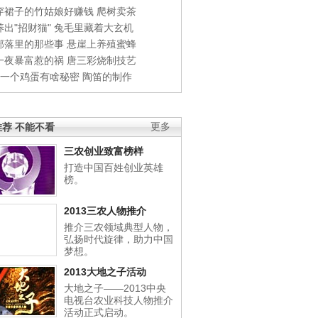
穿裙子的竹姑娘好赚钱
爬树卖茶
出"招财猫"
兔毛里藏着大玄机
部落里的那些事
悬崖上养殖蜜蜂
一夜暴富惹的祸
唐三彩烧制技艺
钱一个鸡蛋有啥秘密
陶笛的制作
荐 不能不看
更多
三农创业致富榜样
打造中国百姓创业英雄
榜。
2013三农人物推介
推介三农领域典型人物，
弘扬时代旋律，助力中国
梦想。
2013大地之子活动
大地之子——2013中央
电视台农业科技人物推介
活动正式启动。