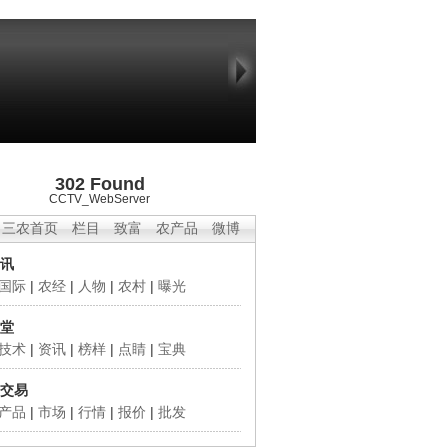
302 Found
CCTV_WebServer
三农首页
栏目
致富
农产品
微博
讯
国际
|
农经
|
人物
|
农村
|
曝光
堂
技术
|
资讯
|
榜样
|
点睛
|
宝典
交易
产品
|
市场
|
行情
|
报价
|
批发