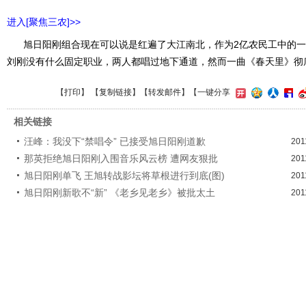
进入[聚焦三农]>>
旭日阳刚组合现在可以说是红遍了大江南北，作为2亿农民工中的一
刘刚没有什么固定职业，两人都唱过地下通道，然而一曲《春天里》彻
【
打印
】 【
复制链接
】【
转发邮件
】
【一键分享
相关链接
汪峰：我没下“禁唱令” 已接受旭日阳刚道歉
201
那英拒绝旭日阳刚入围音乐风云榜 遭网友狠批
201
旭日阳刚单飞 王旭转战影坛将草根进行到底(图)
201
旭日阳刚新歌不“新” 《老乡见老乡》被批太土
201