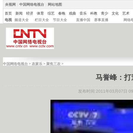
央视网
|
中国网络电视台
|
网站地图
首页
新闻
经济
体育
综艺
春晚
戏曲
音乐
科教
青少
文化
艺术
电视
频道大全
栏目大全
节目大全
直播中国
赛事直播
网络
中国网络电视台
>
农家乐
>
聚焦三农
>
马誉峰：打
发布时间:2011年03月07日 09: