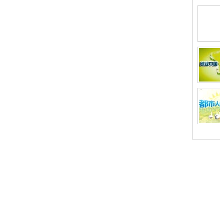
关于CNTV
|
联系CNTV
|
人才招聘
|
网站声明
|
法律顾问
|
CCTV广告中心
|
CCTV创
中国中央电视台 中国网络电视台 版权所有
不良信息举报
京ICP证060535号
京网文【2014】0383-083号
 0102004
新出网证（京）字098号
中国互联网视听节目服务自律公约