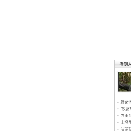
看别
野猪
[致富
农田
山坳
油茶