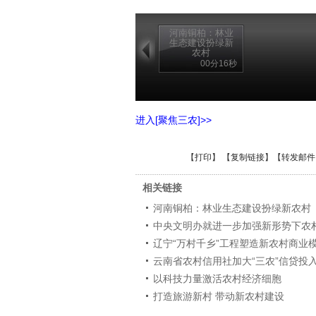
河南铜柏：林业
生态建设扮绿新
农村
00分16秒
进入[聚焦三农]>>
【
打印
】 【
复制链接
】【
转发邮件
相关链接
河南铜柏：林业生态建设扮绿新农村
中央文明办就进一步加强新形势下农
辽宁“万村千乡”工程塑造新农村商业
云南省农村信用社加大“三农”信贷投
以科技力量激活农村经济细胞
打造旅游新村 带动新农村建设