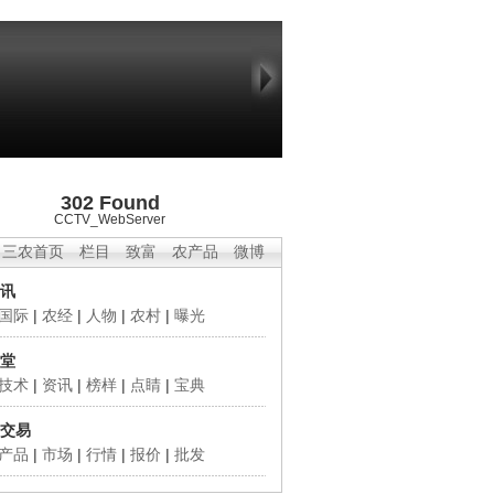
302 Found
CCTV_WebServer
三农首页
栏目
致富
农产品
微博
讯
国际
|
农经
|
人物
|
农村
|
曝光
堂
技术
|
资讯
|
榜样
|
点睛
|
宝典
交易
产品
|
市场
|
行情
|
报价
|
批发