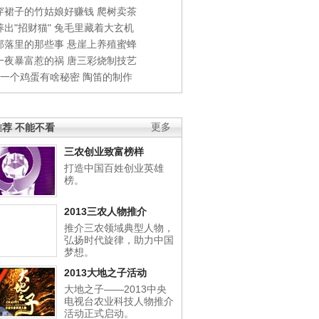
穿裙子的竹姑娘好赚钱
爬树卖茶
出"招财猫"
兔毛里藏着大玄机
部落里的那些事
悬崖上养殖蜜蜂
一夜暴富惹的祸
唐三彩烧制技艺
钱一个鸡蛋有啥秘密
陶笛的制作
荐 不能不看
更多
三农创业致富榜样
打造中国百姓创业英雄
榜。
2013三农人物推介
推介三农领域典型人物，
弘扬时代旋律，助力中国
梦想。
2013大地之子活动
大地之子——2013中央
电视台农业科技人物推介
活动正式启动。