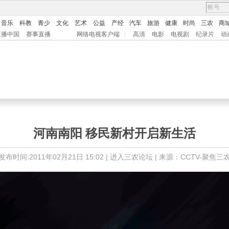
音乐
科教
青少
文化
艺术
公益
产经
汽车
旅游
健康
时尚
三农
商
直播中国
赛事直播
网络电视客户端
|
高清
电影
电视剧
纪录片
动
河南南阳 移民新村开启新生活
发布时间:2011年02月21日 15:02 |
进入三农论坛
| 来源：CCTV-聚焦三