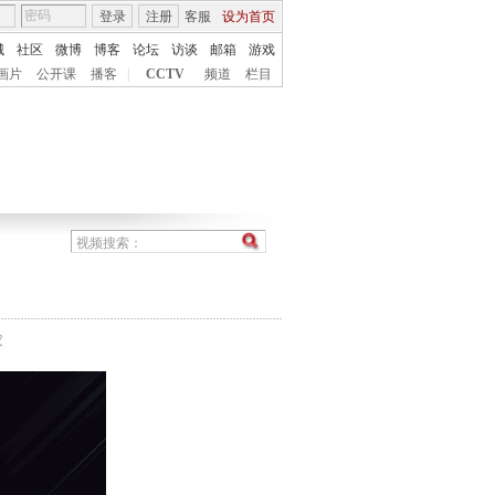
登录
注册
客服
设为首页
城
社区
微博
博客
论坛
访谈
邮箱
游戏
画片
公开课
播客
|
CCTV
频道
栏目
农