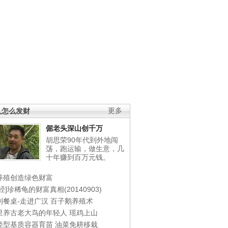
人怎么发财
更多
倔老头深山创千万
胡思荣90年代到外地闯
荡，跑运输，做生意，几
十年赚到百万元钱。
养殖创造绿色财富
经]珍稀龟的财富真相(20140903)
到餐桌-走进广汉
百子鹅养殖术
里养古老大鸟的年轻人
瑶鸡上山
轻型基质容器育苗
油菜免耕移栽