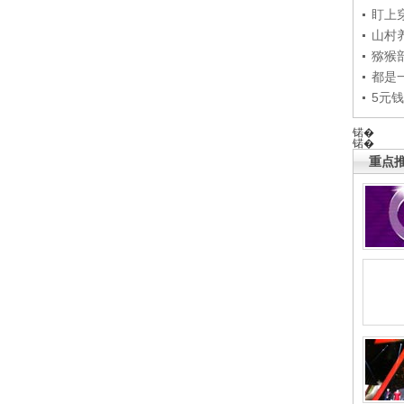
盯上
山村养
猕猴
都是
5元
锘�
锘�
重点推