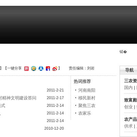
锘�
】
【一键分享
】
责任编辑：刘岩
导航
三农资
热词推荐
国内
|
河南南阳
2011-2-21
村精神文明建设答问
移民新村
2011-2-17
致富殿
模式
聚焦三农
2011-2-14
创业
|
入
农家乐
2011-2-14
农产品
2011-2-14
供求
|
2010-12-20