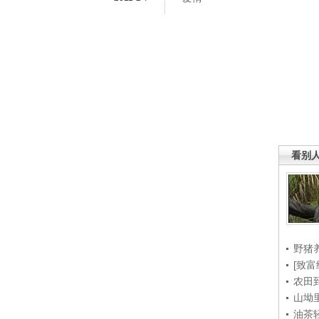
看别
野猪
[致富
农田
山坳
油茶