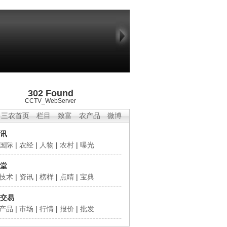
302 Found
CCTV_WebServer
三农首页
栏目
致富
农产品
微博
讯
国际
|
农经
|
人物
|
农村
|
曝光
堂
技术
|
资讯
|
榜样
|
点睛
|
宝典
交易
产品
|
市场
|
行情
|
报价
|
批发