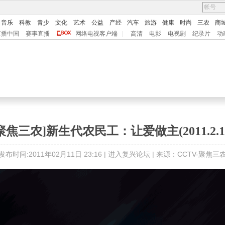
音乐
科教
青少
文化
艺术
公益
产经
汽车
旅游
健康
时尚
三农
商
直播中国
赛事直播
网络电视客户端
|
高清
电影
电视剧
纪录片
动
聚焦三农]新生代农民工：让爱做主(2011.2.1
发布时间:2011年02月11日 23:16 |
进入复兴论坛
| 来源：CCTV-聚焦三