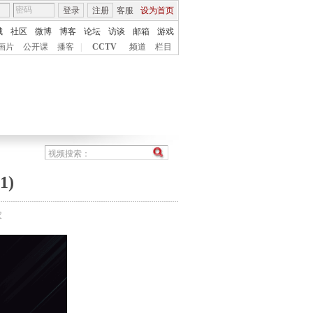
登录
注册
客服
设为首页
城
社区
微博
博客
论坛
访谈
邮箱
游戏
画片
公开课
播客
|
CCTV
频道
栏目
1)
农