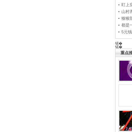
盯上
山村养
猕猴
都是
5元
锘�
锘�
重点推