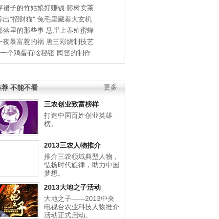
穿裙子的竹姑娘好赚钱
爬树卖茶
出"招财猫"
兔毛里藏着大玄机
部落里的那些事
悬崖上养殖蜜蜂
一夜暴富惹的祸
唐三彩烧制技艺
钱一个鸡蛋有啥秘密
陶笛的制作
荐 不能不看
更多
三农创业致富榜样
打造中国百姓创业英雄
榜。
2013三农人物推介
推介三农领域典型人物，
弘扬时代旋律，助力中国
梦想。
2013大地之子活动
大地之子——2013中央
电视台农业科技人物推介
活动正式启动。