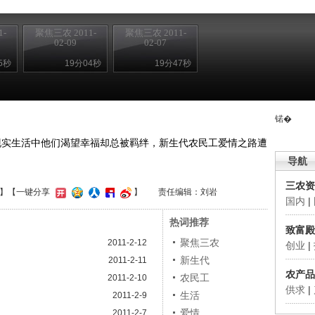
-
聚焦三农 2011-
聚焦三农 2011-
02-09
02-07
5秒
19分04秒
19分47秒
锘�
实生活中他们渴望幸福却总被羁绊，新生代农民工爱情之路遭
导航
三农资
】
【一键分享
】
责任编辑：刘岩
国内
|
热词推荐
致富殿
聚焦三农
2011-2-12
创业
|
新生代
2011-2-11
农产品
农民工
2011-2-10
供求
|
生活
2011-2-9
爱情
2011-2-7