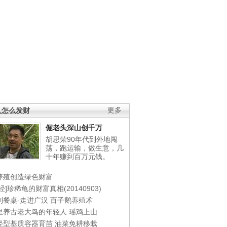
人怎么发财
更多
倔老头深山创千万
胡思荣90年代到外地闯
荡，跑运输，做生意，几
十年赚到百万元钱。
养殖创造绿色财富
经]珍稀龟的财富真相(20140903)
到餐桌-走进广汉
百子鹅养殖术
里养古老大鸟的年轻人
瑶鸡上山
轻型基质容器育苗
油菜免耕移栽