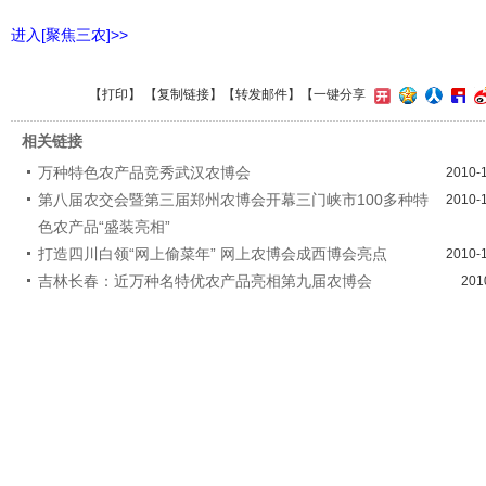
进入[聚焦三农]>>
【
打印
】 【
复制链接
】【
转发邮件
】
【一键分享
相关链接
万种特色农产品竞秀武汉农博会
2010-
第八届农交会暨第三届郑州农博会开幕三门峡市100多种特
2010-
色农产品“盛装亮相”
打造四川白领“网上偷菜年” 网上农博会成西博会亮点
2010-
吉林长春：近万种名特优农产品亮相第九届农博会
201