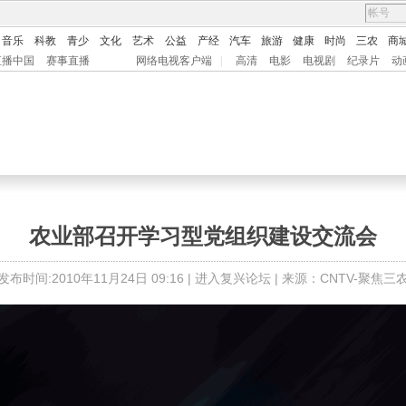
音乐
科教
青少
文化
艺术
公益
产经
汽车
旅游
健康
时尚
三农
商
直播中国
赛事直播
网络电视客户端
|
高清
电影
电视剧
纪录片
动
农业部召开学习型党组织建设交流会
发布时间:2010年11月24日 09:16 |
进入复兴论坛
| 来源：CNTV-聚焦三