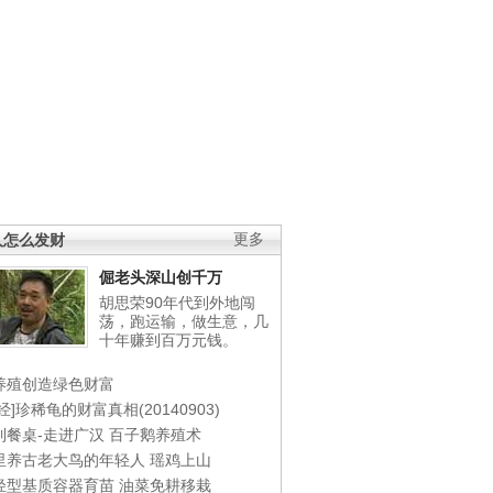
人怎么发财
更多
倔老头深山创千万
胡思荣90年代到外地闯
荡，跑运输，做生意，几
十年赚到百万元钱。
养殖创造绿色财富
经]珍稀龟的财富真相(20140903)
到餐桌-走进广汉
百子鹅养殖术
里养古老大鸟的年轻人
瑶鸡上山
轻型基质容器育苗
油菜免耕移栽