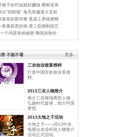
穿裙子的竹姑娘好赚钱
爬树卖茶
出"招财猫"
兔毛里藏着大玄机
部落里的那些事
悬崖上养殖蜜蜂
一夜暴富惹的祸
唐三彩烧制技艺
钱一个鸡蛋有啥秘密
陶笛的制作
荐 不能不看
更多
三农创业致富榜样
打造中国百姓创业英雄
榜。
2013三农人物推介
推介三农领域典型人物，
弘扬时代旋律，助力中国
梦想。
2013大地之子活动
大地之子——2013中央
电视台农业科技人物推介
活动正式启动。