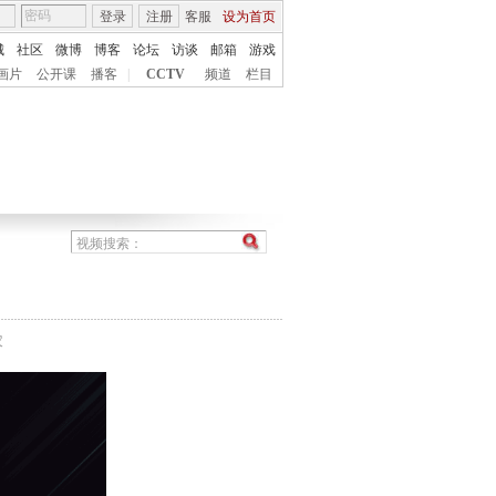
登录
注册
客服
设为首页
城
社区
微博
博客
论坛
访谈
邮箱
游戏
画片
公开课
播客
|
CCTV
频道
栏目
农