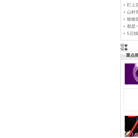
盯上
山村养
猕猴
都是
5元
锘�
锘�
重点推