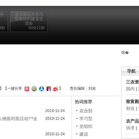
书
农业部召开学习
型党组织建设交
流会
3秒
00分21秒
锘�
导航
三农资
国内
|
】
【一键分享
】
责任编辑：刘岩
致富殿
热词推荐
创业
|
农业部
2010-11-24
人物面对面活动??走
学习型
2010-11-24
农产品
党组织
供求
|
建设
2010-11-24