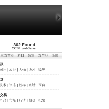
302 Found
CCTV_WebServer
三农首页
栏目
致富
农产品
微博
讯
国际
|
农经
|
人物
|
农村
|
曝光
堂
技术
|
资讯
|
榜样
|
点睛
|
宝典
交易
产品
|
市场
|
行情
|
报价
|
批发